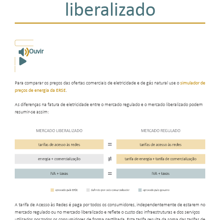
liberalizado
Ouvir
Para comparar os preços das ofertas comerciais de eletricidade e de gás natural use o
simulador de
preços de energia da ERSE
.
As diferenças na fatura de eletricidade entre o mercado regulado e o mercado liberalizado podem
resumir-se assim:
A tarifa de Acesso às Redes é paga por todos os consumidores, independentemente de estarem no
mercado regulado ou no mercado liberalizado e reflete o custo das infraestruturas e dos serviços
utilizados por todos os consumidores de forma partilhada. Esta tarifa resulta da soma das tarifas de