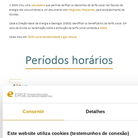
A ERSE criou uma
calculadora
que permite verificar os descontos da tarifa social nas faturas de
energia dos consumidores e um documento com
Perguntas frequentes
, para esclarecimento de
dúvidas.
Cabe à Direção-Geral de Energia e Geologia (DGEG) identificar os beneficiários da tarifa social. Em
caso de dúvida ou reclamação sobre a atribuição da tarifa social contacte a
DGEG
.
Saiba mais em
Tarifa social de eletricidade e gás natural
.
Períodos horários
Ouvir
Região:
Período:
Ciclo:
Consentir
Detalhes
|
|
|
Formato:
Este website utiliza cookies (testemunhos de conexão)