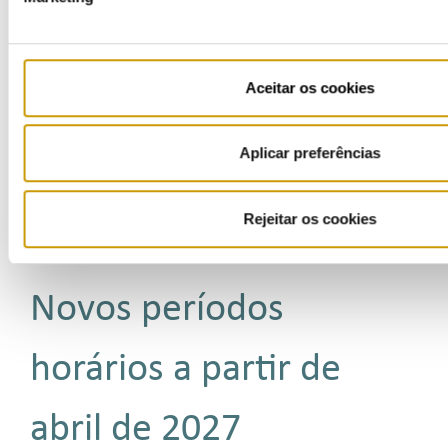
Além dos períodos horários, também estão previstos dois ciclos:
ciclo diário
(os períodos horários
são iguais em todos os dias do ano) e
ciclo semanal
(os períodos horários diferem entre dias úteis e
fim de semana).
Para cada ciclo há um horário de verão e de inverno, que reflete a alteração da hora legal.
Aceitar os cookies
Os períodos horários em Portugal Continental e nas Regiões Autónomas são determinados pelas
especificidades elétricas de cada região, designadamente pela evolução do seu diagrama de carga.
Um consumidor de energia elétrica em BTN (potências contratadas inferiores ou iguais a 41,4 kVA)
Aplicar preferências
pode escolher entre 3 opções tarifárias. Cada período apresenta diferentes preços de energia:
Tri-horário
: 3 períodos durante o dia (horas de ponta, horas cheias e horas de vazio)
Bi-horário
: 2 períodos durante o dia (horas fora de vazio e horas de vazio)
Rejeitar os cookies
Simples
: 1 único período durante o dia, sem diferenciação do preço de energia.
Para mais informação consulte o
simulador de preços de energia
da ERSE.
Novos períodos
horários a partir de
abril de 2027