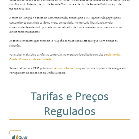
Uso Global do Sistema, de Uso da Rede de Transporte e de Uso da Rede de Distribuição, todas
fixadas pela ERSE.
A tarifa de Energia e a tarifa de Comercialização, fixadas pela ERSE, apenas são pagas pelos
consumidores que ainda estão no mercado regulado. No mercado liberalizado, o valor
correspondente é definido por cada comercializador de forma livre e em concorrência com os
outros comercializadores.
As taxas e impostos (por exemplo, o IVA) são definidas pelo Estado e iguais em ambas as
situações.
Para saber mais sobre as ofertas comerciais no mercado liberalizado consulte o
Boletim das
Ofertas Comerciais de eletricidade
.
Semestralmente, a ERSE publica um
resumo informativo
que compara os preços da energia em
Portugal com os dos países da União Europeia.
Tarifas e Preços
Regulados
Ouvir