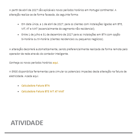
A partir de abril de 2027 são aplicáveis novos períodos horários em Portugal continental. A
alteração realiza-se de forma faseada, da seguinte forma:
Em data única, a 1 de abril de 2027, para os clientes com instalações ligadas em BTE,
MT, AT e MAT (essencialmente do segmento não residencial);
Entre 1 de julho e 31 de dezembro de 2027 para as instalações em BTN com opção
bi-horária ou tri-horária (clientes residenciais ou pequenos negócios).
A alteração decorrerá automaticamente, sendo preferencialmente realizada de forma remota pelo
operador de rede através do contador inteligente.
Conheça os novos períodos horários
aqui
.
A ERSE disponibiliza ferramentas para simular os potenciais impactes desta alteração na fatura de
eletricidade. Aceda aqui:
Calculadora Fatura BTN
Calculadora Fatura BTE MT AT MAT
ATIVIDADE