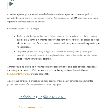
As tarifas e preços para a eletricidade são fixadas anualmente pela ERSE, para um período
coincidente com o ano civil (janeiro a dezembro). Excecionalmente, a ERSE pode fixar tarifas para
vigorar em períodos distintos do ano civil.
Entendem-se por ‘tarifas e preços’:
Tarifas: as tarifas reguladas, que refletem os custos das atividades reguladas e para as
quais a ERSE define o montante dos proveitos permitidos. As tarifas de acesso às redes
são repercutidas nas faturas de todos os consumidores, quer no mercado regulado, quer
no liberalizado.
Preços: os preços dos serviços regulados, associados a serviços obrigatórios (por
exemplo, o restabelecimento de energia ou leituras extraordinárias) e que são pagos
pelos consumidores que os solicitam.
A metodologia de cálculo do montante dos proveitos permitidos para cada atividade regulada, a
metodologia de cálculo tarifário e a estrutura das tarifas reguladas estão definidas no
Regulamento Tarifário,
aprovado pela ERSE.
A aprovação de tarifas e preços regulados é acompanhada de um conjunto de documentos
justificativos da decisão que pode consultar nesta página.
Período Regulação 2026-2029
Anos anteriores