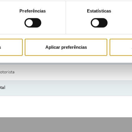
sistente Administrativo
Preferências
Estatísticas
cnico de Gestão Administrativa
cnico de Informática
s
Aplicar preferências
cnico Administrativo
otorista
tal