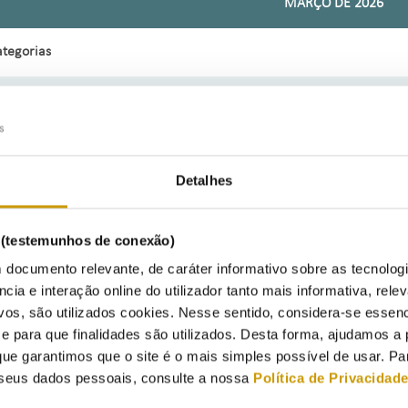
MARÇO DE 2026
tegorias
retor
oordenador
Detalhes
stor de Projeto
s (testemunhos de conexão)
nsultor de Direção
 documento relevante, de caráter informativo sobre as tecnolog
ncia e interação online do utilizador tanto mais informativa, relev
sessor
vos, são utilizados cookies. Nesse sentido, considera-se essenc
para que finalidades são utilizados. Desta forma, ajudamos a 
pecialista
ue garantimos que o site é o mais simples possível de usar. P
seus dados pessoais, consulte a nossa
Política de Privacidad
cnico Superior