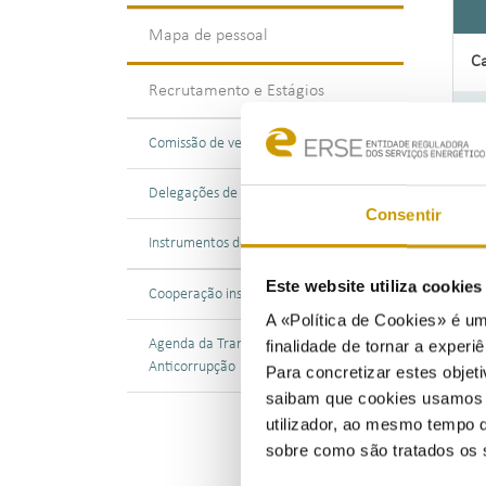
Mapa de pessoal
Ca
Recrutamento e Estágios
Di
Comissão de vencimentos
C
Delegações de poderes
Consentir
Ge
Instrumentos de gestão
Este website utiliza cookie
Co
Cooperação institucional
A «Política de Cookies» é um
Agenda da Transparência e
finalidade de tornar a experiê
As
Anticorrupção
Para concretizar estes objeti
saibam que cookies usamos e 
Es
utilizador, ao mesmo tempo q
sobre como são tratados os 
Té