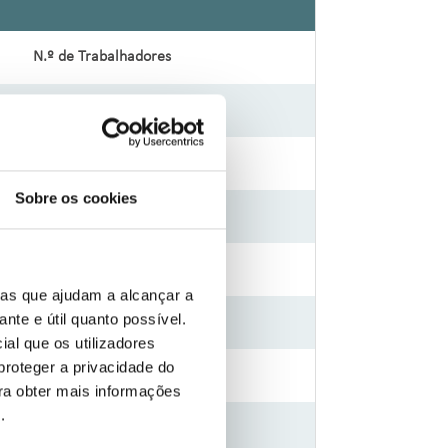
N.º de Trabalhadores
7
11
Sobre os cookies
2
8
ias que ajudam a alcançar a
ante e útil quanto possível.
19
ial que os utilizadores
proteger a privacidade do
32
ara obter mais informações
e
.
24