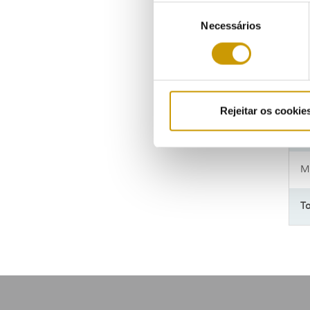
Seleção
As
Necessários
de
consentimento
Té
Té
Rejeitar os cookie
Té
M
To