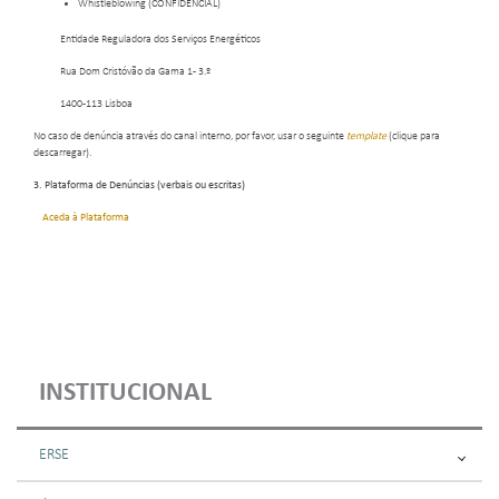
Whistleblowing (CONFIDENCIAL)
Entidade Reguladora dos Serviços Energéticos
Rua Dom Cristóvão da Gama 1- 3.º
1400-113 Lisboa
No caso de denúncia através do canal interno, por favor, usar o seguinte
template
(clique para
descarregar).
3. Plataforma de Denúncias (verbais ou escritas)
Aceda à Plataforma
INSTITUCIONAL
ERSE