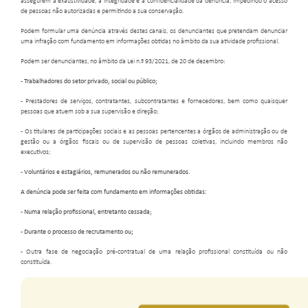
assegurem a exaustividade, a integridade e a confidencialidade da denúncia, impedindo o acesso
de pessoas não autorizadas e permitindo a sua conservação.
Podem formular uma denúncia através destes canais, os denunciantes que pretendam denunciar
uma infração com fundamento em informações obtidas no âmbito da sua atividade profissional.
Podem ser denunciantes, no âmbito da Lei n.º 93/2021, de 20 de dezembro:
- Trabalhadores do setor privado, social ou público;
- Prestadores de serviços, contratantes, subcontratantes e fornecedores, bem como quaisquer
pessoas que atuem sob a sua supervisão e direção;
- Os titulares de participações sociais e as pessoas pertencentes a órgãos de administração ou de
gestão ou a órgãos fiscais ou de supervisão de pessoas coletivas, incluindo membros não
executivos;
- Voluntários e estagiários, remunerados ou não remunerados.
A denúncia pode ser feita com fundamento em informações obtidas:
- Numa relação profissional, entretanto cessada;
- Durante o processo de recrutamento ou;
-
Outra fase de negociação pré-contratual de uma relação profissional constituída ou não
constituída.