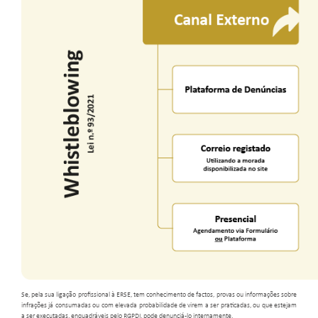
Se, pela sua ligação profissional à ERSE, tem conhecimento de factos, provas ou informações sobre
infrações já consumadas ou com elevada probabilidade de virem a ser praticadas, ou que estejam
a ser executadas, enquadráveis pelo RGPDI, pode
denunciá-lo internamente.