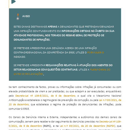
AVISO
ESTES CANAIS DESTINAM-SE
APENAS
A DENUNCIANTES QUE PRETENDAM DENUNCIAR
UMA INFRAÇÃO COM FUNDAMENTO EM
INFORMAÇÕES OBTIDAS NO ÂMBITO DA SUA
ATIVIDADE PROFISSIONAL, NOS TERMOS DO
REGIME GERAL DE PROTEÇÃO DE
DENUNCIANTES DE INFRAÇÕES
.
SE PRETENDE APRESENTAR UMA DENÚNCIA ACERCA DE UMA INFRAÇÃO
CONTRAORDENACIONAL DA COMPETÊNCIA DA ERSE, UTILIZE O
FORMULÁRIO
INDICADO.
SE PRETENDE APRESENTAR
RECLAMAÇÕES RELATIVAS À ATUAÇÃO DOS AGENTES DO
SETOR RELACIONADAS COM QUESTÕES CONTRATUAIS
, UTILIZE A
PLATAFORMA DO
LIVRO DE RECLAMAÇÕES
.
Se tem conhecimento de factos, provas ou informações sobre infrações já consumadas ou com
elevada probabilidade de virem a ser praticadas, ou que estejam a ser executadas, enquadráveis
pelo
Decreto‑Lei nº 109-E/2021, de 9 de dezembro
, o qual cria o Mecanismo Nacional
Anticorrupção e estabelece o regime geral de prevenção da corrupção, ou pela
Lei n.º 93/2021, de
20 de dezembro
, que estabelece o regime de proteção de denunciantes de infrações, pode
comunicar à ERSE.
Os Canais de Denúncia Interna e Externa, independentes e autónomos dos demais canais de
comunicação, servem para receber e dar seguimento às denúncias previstas no
Decreto‑Lei nº 109-
E/2021, de 9 de dezembro
(RGPC)
, e na
Lei n.º 93/2021, de 20 de dezembro
(RGPDI)
, que