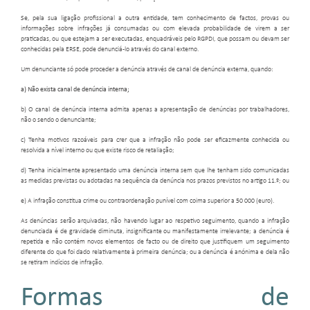
Se, pela sua ligação profissional a outra entidade, tem conhecimento de factos, provas ou
informações sobre infrações já consumadas ou com elevada probabilidade de virem a ser
praticadas, ou que estejam a ser executadas, enquadráveis pelo RGPDI, que possam ou devam ser
conhecidas pela ERSE, pode denunciá-lo através do canal externo.
Um denunciante só pode proceder a denúncia através de canal de denúncia externa, quando:
a) Não exista canal de denúncia interna;
b) O canal de denúncia interna admita apenas a apresentação de denúncias por trabalhadores,
não o sendo o denunciante;
c) Tenha motivos razoáveis para crer que a infração não pode ser eficazmente conhecida ou
resolvida a nível interno ou que existe risco de retaliação;
d) Tenha inicialmente apresentado uma denúncia interna sem que lhe tenham sido comunicadas
as medidas previstas ou adotadas na sequência da denúncia nos prazos previstos no artigo 11.º; ou
e) A infração constitua crime ou contraordenação punível com coima superior a 50 000 (euro).
As denúncias serão arquivadas, não havendo lugar ao respetivo seguimento, quando a infração
denunciada é de gravidade diminuta, insignificante ou manifestamente irrelevante; a denúncia é
repetida e não contém novos elementos de facto ou de direito que justifiquem um seguimento
diferente do que foi dado relativamente à primeira denúncia; ou a denúncia é anónima e dela não
se retiram indícios de infração.
Formas de