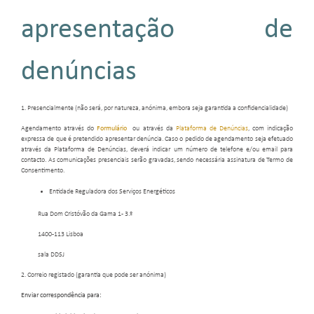
apresentação de
denúncias
1. Presencialmente (não será, por natureza, anónima, embora seja garantida a confidencialidade)
Agendamento através do
Formulário
ou através da
Plataforma de Denúncias
, com indicação
expressa de que é pretendido apresentar denúncia. Caso o pedido de agendamento seja efetuado
através da Plataforma de Denúncias, deverá indicar um número de telefone e/ou email para
contacto. As comunicações presenciais serão gravadas, sendo necessária assinatura de Termo de
Consentimento.
Entidade Reguladora dos Serviços Energéticos
Rua Dom Cristóvão da Gama 1- 3.º
1400-113 Lisboa
sala DDSJ
2. Correio registado (garantia que pode ser anónima)
Enviar correspondência para: