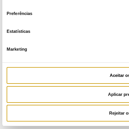
consentimento
COFINANCIADORES:
Preferências
Estatísticas
Marketing
Ficha de Projeto
Aceitar o
Aplicar pr
Rejeitar 