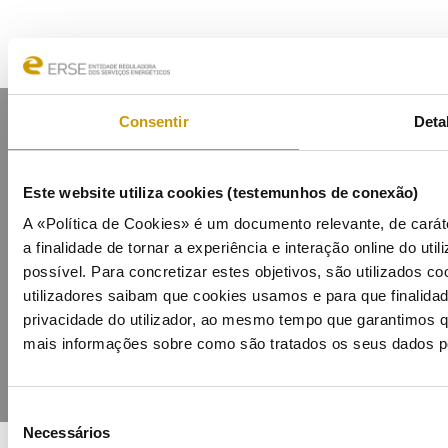
Consentir
Deta
Este website utiliza cookies (testemunhos de conexão)
Mapa do portal
Glossário
Contactos
A «Política de Cookies» é um documento relevante, de carát
Lista de divulgação
Privacidade
Cookies
a finalidade de tornar a experiência e interação online do util
possível. Para concretizar estes objetivos, são utilizados c
utilizadores saibam que cookies usamos e para que finalidad
privacidade do utilizador, ao mesmo tempo que garantimos qu
mais informações sobre como são tratados os seus dados p
Seleção
Necessários
de