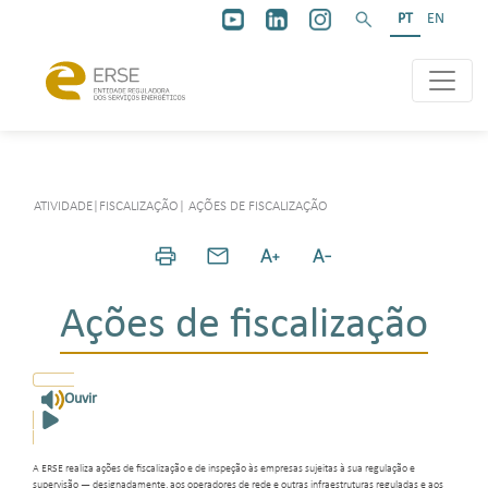
PT
EN
ATIVIDADE
|
FISCALIZAÇÃO
|
AÇÕES DE FISCALIZAÇÃO
Ações de fiscalização
Ouvir
A ERSE realiza ações de fiscalização e de inspeção às empresas sujeitas à sua regulação e
supervisão — designadamente, aos operadores de rede e outras infraestruturas reguladas e aos