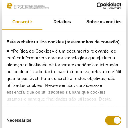
Ações de Fiscalização 2023-2026
Ações de fiscalização - anos anteriores
Consentir
Detalhes
Sobre os cookies
2026
Este website utiliza cookies (testemunhos de conexão)
2025
A «Política de Cookies» é um documento relevante, de
caráter informativo sobre as tecnologias que ajudam a
alcançar a finalidade de tornar a experiência e interação
2024
online do utilizador tanto mais informativa, relevante e útil
quanto possível. Para concretizar estes objetivos, são
2023
utilizados cookies. Nesse sentido, considera-se
essencial que os utilizadores saibam que cookies
usamos e para que finalidades são utilizados. Desta
forma, ajudamos a proteger a privacidade do utilizador,
ao mesmo tempo que garantimos que o site é o mais
Seleção
ATIVIDADE
simples possível de usar. Para obter mais informações
Necessários
de
sobre como são tratados os seus dados pessoais,