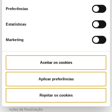
consentimento
Regulação
consulte a nossa
Política de Privacidade
.
Preferências
Regulamentação
Estatísticas
Regulamentos - eletricidade
Regulamentos - gás
Marketing
Regulamento - mobilidade elétrica
Regulamentos - combustíveis e GPL
Aceitar os cookies
Supervisão
Aplicar preferências
Consultas Públicas
Rejeitar os cookies
Fiscalização
Ações de fiscalização