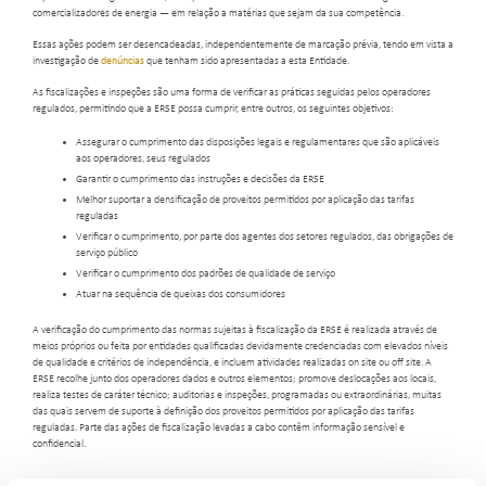
comercializadores de energia — em relação a matérias que sejam da sua competência.
Essas ações podem ser desencadeadas, independentemente de marcação prévia, tendo em vista a
investigação de
denúncias
que tenham sido apresentadas a esta Entidade.
As fiscalizações e inspeções são uma forma de verificar as práticas seguidas pelos operadores
regulados, permitindo que a ERSE possa cumprir, entre outros, os seguintes objetivos:
Assegurar o cumprimento das disposições legais e regulamentares que são aplicáveis
aos operadores, seus regulados
Garantir o cumprimento das instruções e decisões da ERSE
Melhor suportar a densificação de proveitos permitidos por aplicação das tarifas
reguladas
Verificar o cumprimento, por parte dos agentes dos setores regulados, das obrigações de
serviço público
Verificar o cumprimento dos padrões de qualidade de serviço
Atuar na sequência de queixas dos consumidores
A verificação do cumprimento das normas sujeitas à fiscalização da ERSE é realizada através de
meios próprios ou feita por entidades qualificadas devidamente credenciadas com elevados níveis
de qualidade e critérios de independência, e incluem atividades realizadas on site ou off site. A
ERSE recolhe junto dos operadores dados e outros elementos; promove deslocações aos locais,
realiza testes de caráter técnico; auditorias e inspeções, programadas ou extraordinárias, muitas
das quais servem de suporte à definição dos proveitos permitidos por aplicação das tarifas
reguladas. Parte das ações de fiscalização levadas a cabo contêm informação sensível e
confidencial.