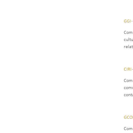
GGI 
Comp
cult
rela
CIRI
Comp
comu
cont
GCOM
Comp