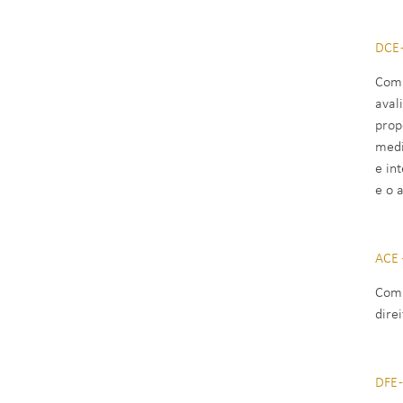
DCE 
Comp
aval
prop
medi
e in
e o 
ACE 
Comp
direi
DFE 