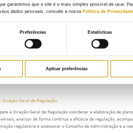
ete ao Gabinete de Relações Internacionais a coordenação das ativ
ue garantimos que o site é o mais simples possível de usar. P
tação de apoio técnico ao Conselho de Administração e serviços da E
seus dados pessoais, consulte a nossa
Política de Privacidad
sões europeias e internacionais, reuniões e atividades
.
Preferências
Estatísticas
- Encarregado de Proteção de Dados
ete ao Encarregado de Proteção de Dados, designadamente: prestar
amento ou o subcontratante, bem como os trabalhadores que tratem 
o Regime Geral sobre a Proteção de Dados (RGPD); cooperar com a a
s
Aplicar preferências
 a autoridade de controlo sobre questões relacionadas com o tratamen
ões do EPD está enunciado no artigo 39.º do
RGPD
e no artigo 11.º 
- Direção-Geral de Regulação
ete à Direção-Geral de Regulação coordenar a elaboração de planos e
sversais, analisar de forma contínua a eficácia da regulação, acompa
rmação regulatória e assessorar o Conselho de Administração e a rep