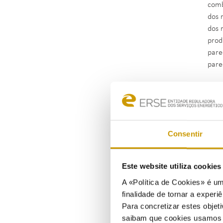
comb
dos 
dos 
prod
pare
pare
IDEP
Comp
em e
Consentir
da f
regu
Este website utiliza cookie
no d
A «Política de Cookies» é um
finalidade de tornar a experiê
Para concretizar estes objeti
GRI 
saibam que cookies usamos e 