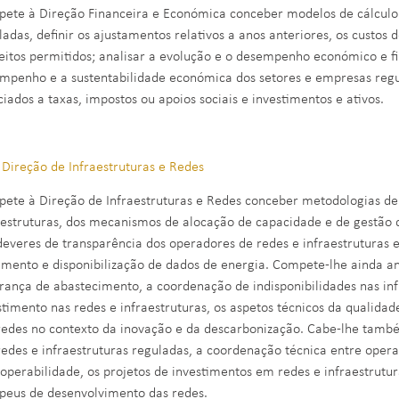
ete à Direção Financeira e Económica conceber modelos de cálculo d
ladas, definir os ajustamentos relativos a anos anteriores, os custos
eitos permitidos; analisar a evolução e o desempenho económico e fi
mpenho e a sustentabilidade económica dos setores e empresas regul
ciados a taxas, impostos ou apoios sociais e investimentos e ativos.
- Direção de Infraestruturas e Redes
ete à Direção de Infraestruturas e Redes conceber metodologias de 
aestruturas, dos mecanismos de alocação de capacidade e de gestão 
deveres de transparência dos operadores de redes e infraestruturas e
amento e disponibilização de dados de energia. Compete-lhe ainda an
rança de abastecimento, a coordenação de indisponibilidades nas inf
stimento nas redes e infraestruturas, os aspetos técnicos da qualidade
redes no contexto da inovação e da descarbonização. Cabe-lhe també
redes e infraestruturas reguladas, a coordenação técnica entre opera
roperabilidade, os projetos de investimentos em redes e infraestrutu
peus de desenvolvimento das redes.