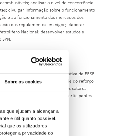
iocombustíveis; analisar o nível de concorrência
entes; divulgar informação sobre o funcionamento
ação e ao funcionamento dos mercados dos
icação dos regulamentos em vigor; elaborar
etrolífero Nacional; desenvolver estudos e
do SPN.
 contribuir para a representação ativa da ERSE
onsolidar as equipas internas através do reforço
Sobre os cookies
 temas da energia e da inovação nos setores
da energia e a atração de novos participantes
ias que ajudam a alcançar a
ante e útil quanto possível.
ial que os utilizadores
proteger a privacidade do