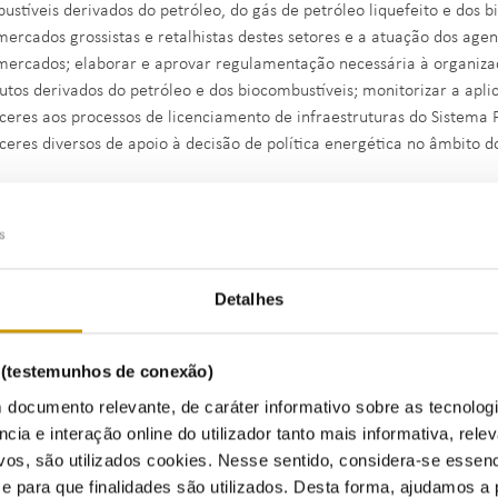
ustíveis derivados do petróleo, do gás de petróleo liquefeito e dos b
mercados grossistas e retalhistas destes setores e a atuação dos ag
mercados; elaborar e aprovar regulamentação necessária à organiz
utos derivados do petróleo e dos biocombustíveis; monitorizar a apl
ceres aos processos de licenciamento de infraestruturas do Sistema P
ceres diversos de apoio à decisão de política energética no âmbito 
-
Gabinete de Inovação e Desenvolvimento Especial de Projetos
ete ao Gabinete de Inovação e Desenvolvimento Especial de Projetos
ntidades, associações, conferências, fóruns, projetos e
think tanks
, c
Detalhes
ormação para a inovação, incentivar o debate nacional em torno dos
lados, potenciando o conhecimento académico em prol da regulação 
s (testemunhos de conexão)
ebate do futuro da energia.
 documento relevante, de caráter informativo sobre as tecnolog
ncia e interação online do utilizador tanto mais informativa, relev
vos, são utilizados cookies. Nesse sentido, considera-se essenc
- Gabinete de Relações Internacionais
para que finalidades são utilizados. Desta forma, ajudamos a 