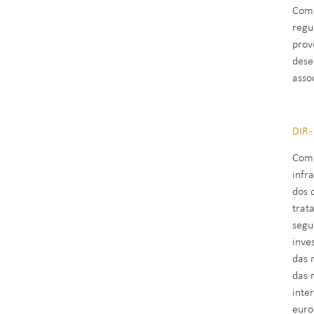
Comp
regu
prov
dese
asso
DIR 
Comp
infr
dos 
trat
segu
inve
das 
das 
inte
euro