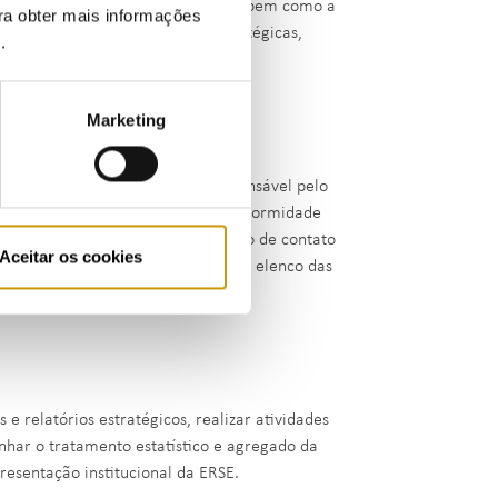
idades europeias e internacionais, bem como a
ara obter mais informações
RSE, em matéria de posições estratégicas,
e
.
Marketing
 informação e aconselhar o responsável pelo
os dados pessoais; controlar a conformidade
utoridade de controlo; ser o ponto de contato
Aceitar os cookies
to, incluindo a consulta prévia. O elenco das
da
Lei n.º 58/2019, de 8 de agosto.
 relatórios estratégicos, realizar atividades
nhar o tratamento estatístico e agregado da
resentação institucional da ERSE.