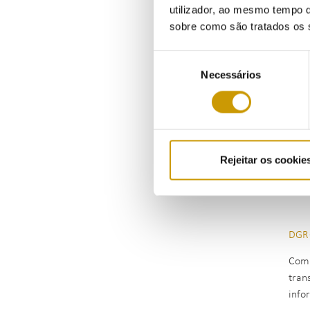
Comp
utilizador, ao mesmo tempo q
pres
sobre como são tratados os 
deci
Seleção
Necessários
de
EPD 
consentimento
Comp
trat
com 
Rejeitar os cookie
para
funç
DGR 
Comp
tran
info