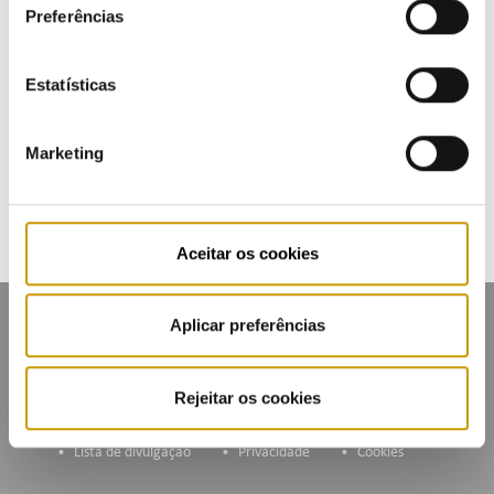
Preferências
Eventos realizados
Estatísticas
Agenda
Marketing
Inscrição na Lista de Divulgação
Aceitar os cookies
Aplicar preferências
Rejeitar os cookies
Mapa do portal
Glossário
Contactos
Lista de divulgação
Privacidade
Cookies