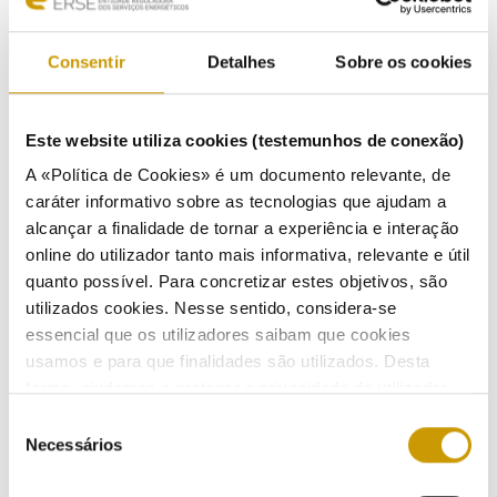
Consentir
Detalhes
Sobre os cookies
COMUNICAÇÃO
Destaques
Este website utiliza cookies (testemunhos de conexão)
A «Política de Cookies» é um documento relevante, de
Comunicados
caráter informativo sobre as tecnologias que ajudam a
alcançar a finalidade de tornar a experiência e interação
Boletins
online do utilizador tanto mais informativa, relevante e útil
quanto possível. Para concretizar estes objetivos, são
Multimédia
utilizados cookies. Nesse sentido, considera-se
essencial que os utilizadores saibam que cookies
Publicações
usamos e para que finalidades são utilizados. Desta
Apresentações
forma, ajudamos a proteger a privacidade do utilizador,
ao mesmo tempo que garantimos que o site é o mais
Seleção
Eventos
simples possível de usar. Para obter mais informações
Necessários
de
sobre como são tratados os seus dados pessoais,
consentimento
Próximos eventos
consulte a nossa
Política de Privacidade
.