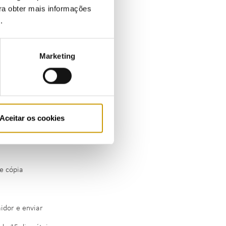
ara obter mais informações
e
.
Marketing
e fornece energia
Aceitar os cookies
e cópia
dor e enviar