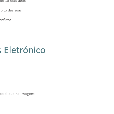
de 15 dias úteis
bito das suas
onflitos
 Eletrónico
ico clique na imagem: