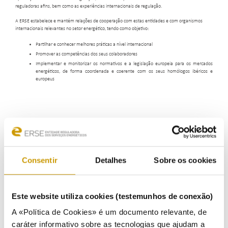
reguladoras afins, bem como as experiências internacionais de regulação.
A ERSE estabelece e mantém relações de cooperação com estas entidades e com organismos
internacionais relevantes no setor energético, tendo como objetivo:
Partilhar e conhecer melhores práticas a nível internacional
Promover as competências dos seus colaboradores
Implementar e monitorizar os normativos e a legislação europeia para os mercados
energéticos, de forma coordenada e coerente com os seus homólogos ibéricos e
europeus
Consentir
Detalhes
Sobre os cookies
Este website utiliza cookies (testemunhos de conexão)
A «Política de Cookies» é um documento relevante, de
caráter informativo sobre as tecnologias que ajudam a