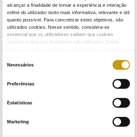
alcançar a finalidade de tornar a experiência e interação
online do utilizador tanto mais informativa, relevante e útil
ATIVIDADE
quanto possível. Para concretizar estes objetivos, são
utilizados cookies. Nesse sentido, considera-se
Regulação
essencial que os utilizadores saibam que cookies
usamos e para que finalidades são utilizados. Desta
Regulamentação
forma, ajudamos a proteger a privacidade do utilizador,
ao mesmo tempo que garantimos que o site é o mais
Seleção
Regulamentos - eletricidade
simples possível de usar. Para obter mais informações
Necessários
de
sobre como são tratados os seus dados pessoais,
consentimento
Regulamentos - gás
consulte a nossa
Política de Privacidade
.
Preferências
Regulamento - mobilidade elétrica
Estatísticas
Regulamentos - combustíveis e GPL
Supervisão
Marketing
Consultas Públicas