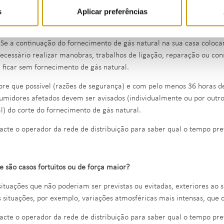
s
Aplicar preferências
rnecimento pode ser cortado por razões de segurança ou de serviço?
 Se a continuação do fornecimento de gás natural na sua casa coloca
necessário realizar manobras, trabalhos de ligação, reparação ou con
 ficar sem fornecimento de gás natural.
re que possível (razões de segurança) e com pelo menos 36 horas de
umidores afetados devem ser avisados (individualmente ou por out
al) do corte do fornecimento de gás natural.
acte o operador da rede de distribuição para saber qual o tempo pr
e são casos fortuitos ou de força maior?
situações que não poderiam ser previstas ou evitadas, exteriores ao 
s situações, por exemplo, variações atmosféricas mais intensas, que
acte o operador da rede de distribuição para saber qual o tempo pr