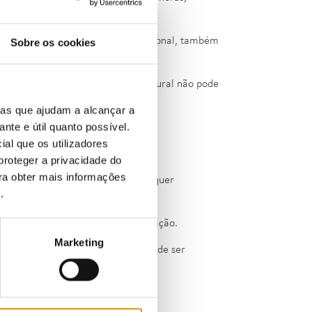
:00h e as 8:00h.
atro horas), pagando o preço adicional, também
Sobre os cookies
 corte de fornecimento de gás natural não pode
te os fins de semana.
ias que ajudam a alcançar a
ante e útil quanto possível.
ial que os utilizadores
proteger a privacidade do
ara obter mais informações
der ao contador e não existir qualquer
e
.
ra extraordinária.
r e o operador da rede de distribuição.
Marketing
do sobre a data, o fornecimento pode ser
anualmente pela ERSE.