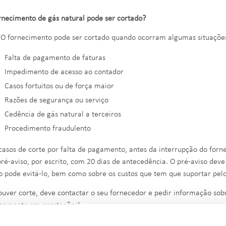
rnecimento de gás natural pode ser cortado?
 O fornecimento pode ser cortado quando ocorram algumas situações
Falta de pagamento de faturas
Impedimento de acesso ao contador
Casos fortuitos ou de força maior
Razões de segurança ou serviço
Cedência de gás natural a terceiros
Procedimento fraudulento
casos de corte por falta de pagamento, antes da interrupção do forn
ré-aviso, por escrito, com 20 dias de antecedência. O pré-aviso deve
 pode evitá-lo, bem como sobre os custos que tem que suportar pelo
ouver corte, deve contactar o seu fornecedor e pedir informação so
gamento em prestações).
is de pagar ou de assinar um acordo de pagamento, o fornecimento 