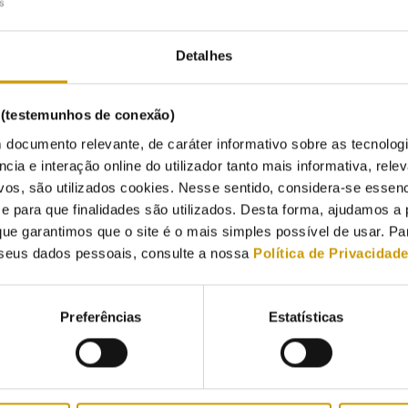
ando-se de consumidores domésticos. Este prazo não conta entre as 0
 pedir que o fornecimento seja retomado com urgência (prazo de qu
Detalhes
do anualmente pela ERSE.
3
or um consumidor com consumo anual de gás natural até 10 000 m
o
s (testemunhos de conexão)
rer às sextas-feiras, nas vésperas de feriado, nos feriados nem duran
 documento relevante, de caráter informativo sobre as tecnolog
ncia e interação online do utilizador tanto mais informativa, relev
vos, são utilizados cookies. Nesse sentido, considera-se essenc
ão houver leituras o fornecimento pode ser cortado?
para que finalidades são utilizados. Desta forma, ajudamos a 
ue garantimos que o site é o mais simples possível de usar. P
 Se durante quatro meses o operador da rede de distribuição não ace
seus dados pessoais, consulte a nossa
Política de Privacidad
nicação de leitura por parte do consumidor, deve ser feita uma leitu
ta para a leitura extraordinária deve ser acordada entre o consumido
Preferências
Estatísticas
o prazo de 20 dias após a notificação do consumidor não houver acor
ado.
itura extraordinária tem
custos para o consumidor
, que são fixados 