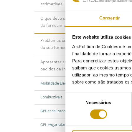
estimativas
trat
Pode
Consentir
O que devo saber sobre o corte
fixa
do fornecimento
Se f
Este website utiliza cookie
Problemas com o atendimento
ocor
A «Política de Cookies» é um
do seu fornecedor de gás natural
finalidade de tornar a experiê
Para concretizar estes objeti
Apresentar reclamações ou
Se n
saibam que cookies usamos e 
pedidos de informação
utilizador, ao mesmo tempo q
Sim.
sobre como são tratados os 
comu
Mobilidade Eléctrica
A da
Seleção
Combustíveis
Necessários
de
Se n
consentimento
GPL canalizado
cort
A le
GPL engarrafado