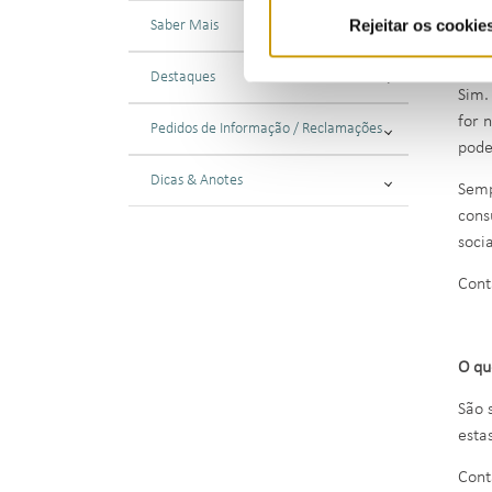
Rejeitar os cookie
Saber Mais
O fo
Destaques
Sim.
for 
Pedidos de Informação / Reclamações
pode
Dicas & Anotes
Semp
cons
soci
Cont
O qu
São 
esta
Cont