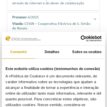
através da internet e do dever de colaboração
Processo:
6/2025
Visada:
CESSN – Cooperativa Eléctrica de S. Simão
de Novais
Tema:
Cumprimento de obrigações de reporte à
ERSE
Consentir
Detalhes
Sobre os cookies
Processo:
7/2025
Visada:
Cooperativa de Electrificação A LORD, C.R.L.
Tema:
Cumprimento de obrigações de reporte à
Este website utiliza cookies (testemunhos de conexão)
ERSE
A «Política de Cookies» é um documento relevante, de
caráter informativo sobre as tecnologias que ajudam a
Processo:
8/2025
alcançar a finalidade de tornar a experiência e interação
Visada:
CoopRoriz – Cooperativa de Abastecimento
online do utilizador tanto mais informativa, relevante e útil
de Energia Eléctrica, C.R.L.
quanto possível. Para concretizar estes objetivos, são
Tema:
Cumprimento de obrigações de reporte à
utilizados cookies. Nesse sentido, considera-se