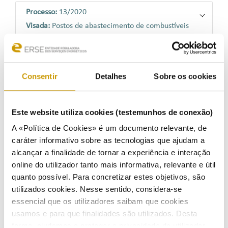
Processo:
13/2020
Visada:
Postos de abastecimento de combustíveis
Tema:
Livro de reclamações
Processo:
11/2020
Consentir
Detalhes
Sobre os cookies
Visada:
Postos de abastecimento de combustíveis
Tema:
Livro de reclamações
Este website utiliza cookies (testemunhos de conexão)
Processo:
20/2018 (e 9/2019)
A «Política de Cookies» é um documento relevante, de
caráter informativo sobre as tecnologias que ajudam a
Visada:
Iberdrola Clientes Portugal, Unipessoal, Lda.
alcançar a finalidade de tornar a experiência e interação
Tema:
Mudança de comercializador no fornecimento
de energia elétrica; Interrupção indevida de
online do utilizador tanto mais informativa, relevante e útil
fornecimento de eletricidade.
quanto possível. Para concretizar estes objetivos, são
utilizados cookies. Nesse sentido, considera-se
essencial que os utilizadores saibam que cookies
Processo:
5/2017
usamos e para que finalidades são utilizados. Desta
Visada:
Gold Energy – Comercializadora de Energia,
forma, ajudamos a proteger a privacidade do utilizador,
S.A.