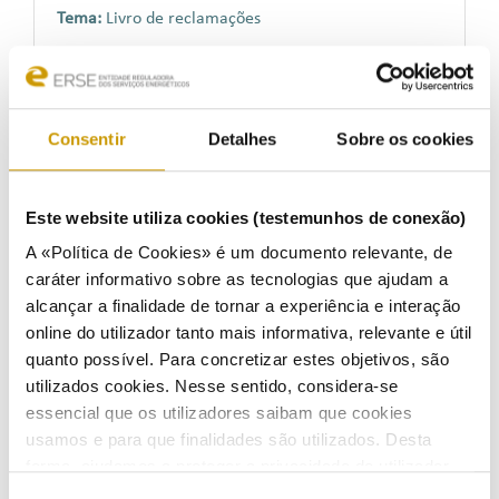
Tema:
Livro de reclamações
Processo:
61/2022
Visada:
Postos de abastecimento de combustíveis
Consentir
Detalhes
Sobre os cookies
Tema:
Livro de reclamações
Processo:
65/2022
Este website utiliza cookies (testemunhos de conexão)
Visada:
Postos de abastecimento de combustíveis
A «Política de Cookies» é um documento relevante, de
Tema:
Livro de reclamações
caráter informativo sobre as tecnologias que ajudam a
alcançar a finalidade de tornar a experiência e interação
online do utilizador tanto mais informativa, relevante e útil
Processo:
75/2022
quanto possível. Para concretizar estes objetivos, são
Visada:
Postos de abastecimento de combustíveis
utilizados cookies. Nesse sentido, considera-se
Tema:
Livro de reclamações
essencial que os utilizadores saibam que cookies
usamos e para que finalidades são utilizados. Desta
Processo:
4/2022
forma, ajudamos a proteger a privacidade do utilizador,
Visada:
A CELER – Cooperativa de Eletrificação de
ao mesmo tempo que garantimos que o site é o mais