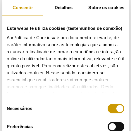
Visada:
Endesa Energia, S.A. – Sucursal em Portugal
Consentir
Detalhes
Sobre os cookies
Tema:
Incumprimento da obrigação de gravação
integral da chamada de contratação do
fornecimento de gás natural e interrupção indevida
do fornecimento de energia elétrica
Este website utiliza cookies (testemunhos de conexão)
A «Política de Cookies» é um documento relevante, de
Processo:
14/2019
caráter informativo sobre as tecnologias que ajudam a
Visada:
Armando Ferreira dos Santos
alcançar a finalidade de tornar a experiência e interação
online do utilizador tanto mais informativa, relevante e útil
Tema:
Cedência de energia a terceiros
quanto possível. Para concretizar estes objetivos, são
utilizados cookies. Nesse sentido, considera-se
Processo:
15/2021
essencial que os utilizadores saibam que cookies
Visada:
Pardal Holdings, Lda.
usamos e para que finalidades são utilizados. Desta
Tema:
Cedência de energia a terceiros
forma, ajudamos a proteger a privacidade do utilizador,
ao mesmo tempo que garantimos que o site é o mais
Seleção
simples possível de usar. Para obter mais informações
Necessários
Processo:
18-F/2019
de
sobre como são tratados os seus dados pessoais,
consentimento
Visada:
Setgás Comercialização, S.A.
consulte a nossa
Política de Privacidade
.
Tema:
Manual de Procedimentos para a
Preferências
Repercussão das Taxas de Ocupação do Subsolo