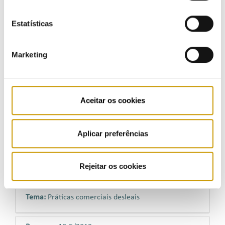
(MPTOS)
Estatísticas
Processo:
18-D/2019
Visada:
Galp Power, S.A.
Marketing
Tema:
Manual de Procedimentos para a
Repercussão das Taxas de Ocupação do Subsolo
(MPTOS)
Aceitar os cookies
Processo:
10/2019
Visada:
Empresa comercializadora de energia
Aplicar preferências
Tema:
Práticas Comerciais Desleais
Rejeitar os cookies
Processo:
26/2020
Visada:
Empresa comercializadora de energia
Tema:
Práticas comerciais desleais