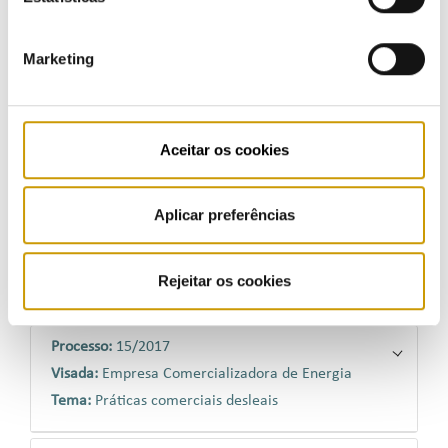
Tema:
Leituras dos equipamentos de medição
Marketing
Processo:
11/2015
Visada:
Lisboagás GDL – Sociedade Distribuidora de
Gás Natural de Lisboa, S.A.
Aceitar os cookies
Tema:
Leituras dos equipamentos de medição
Aplicar preferências
Processo:
10/2015
Visada:
Beiragás – Companhia de Gás das Beiras,
S.A.
Rejeitar os cookies
Tema:
Leituras dos equipamentos de medição
Processo:
15/2017
Visada:
Empresa Comercializadora de Energia
Tema:
Práticas comerciais desleais