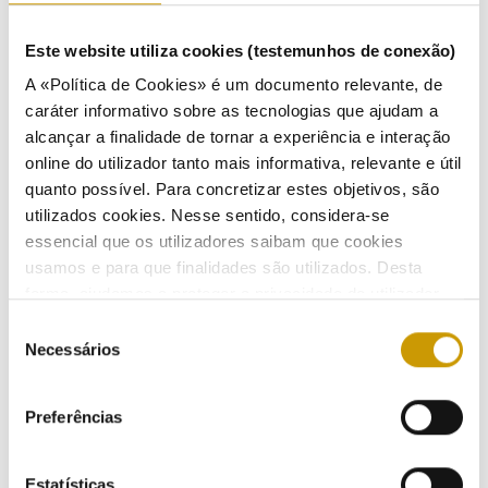
Processo:
15/2015
Visada:
Medigás – Sociedade Distribuidora de Gás
Este website utiliza cookies (testemunhos de conexão)
Natural do Algarve, S.A.
Tema:
Leituras dos equipamentos de medição
A «Política de Cookies» é um documento relevante, de
caráter informativo sobre as tecnologias que ajudam a
alcançar a finalidade de tornar a experiência e interação
Processo:
14/2015
online do utilizador tanto mais informativa, relevante e útil
Visada:
Duriensegás – Sociedade Distribuidora de
quanto possível. Para concretizar estes objetivos, são
Gás Natural do Douro, S.A.
utilizados cookies. Nesse sentido, considera-se
Tema:
Leituras de equipamentos de medição
essencial que os utilizadores saibam que cookies
usamos e para que finalidades são utilizados. Desta
Processo:
13/2015
forma, ajudamos a proteger a privacidade do utilizador,
ao mesmo tempo que garantimos que o site é o mais
Visada:
Dianagás – Sociedade Distribuidora de Gás
Seleção
Natural de Évora, S.A.
simples possível de usar. Para obter mais informações
Necessários
de
Tema:
Leituras dos equipamentos de medição
sobre como são tratados os seus dados pessoais,
consentimento
consulte a nossa
Política de Privacidade
.
Preferências
Processo:
12/2015
Visada:
Setgás – Sociedade de Distribuição de Gás
Estatísticas
Natural, S.A.