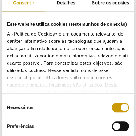
Consentir
Detalhes
Sobre os cookies
14/09/2004
|
27/01/2005
Este website utiliza cookies (testemunhos de conexão)
Consulta Pública n.º 7
A «Política de Cookies» é um documento relevante, de
caráter informativo sobre as tecnologias que ajudam a
Alteração regulamentar para permitir a abertura do
alcançar a finalidade de tornar a experiência e interação
mercado de eletricidade a consumidores em baixa tensão
online do utilizador tanto mais informativa, relevante e útil
especial (Regulamento Tarifário, Regulamento de Relações
quanto possível. Para concretizar estes objetivos, são
Comerciais e Regulamento do Acesso às Redes e
utilizados cookies. Nesse sentido, considera-se
Interligações)
essencial que os utilizadores saibam que cookies
01/03/2004
|
20/04/2004
usamos e para que finalidades são utilizados. Desta
forma, ajudamos a proteger a privacidade do utilizador,
ao mesmo tempo que garantimos que o site é o mais
Seleção
simples possível de usar. Para obter mais informações
Necessários
de
Consulta Pública n.º 6
sobre como são tratados os seus dados pessoais,
consentimento
consulte a nossa
Política de Privacidade
.
Regulamentação do Setor do Gás Natural
Preferências
30/01/2004
|
25/09/2006