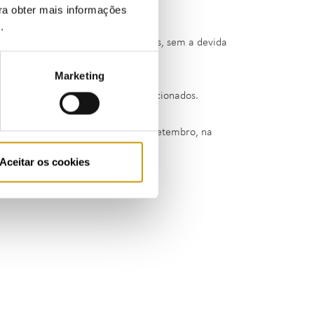
ara obter mais informações
ando a prescrição do procedimento
e
.
ão por consideração de factos novos, sem a devida
a uma admoestação.
Marketing
ão da Arguida nos termos supramencionados.
o Decreto-Lei n. º156/2005 de 15 de setembro, na
Aceitar os cookies
/2022