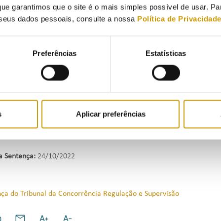
ue garantimos que o site é o mais simples possível de usar. P
da veio impugnar judicialmente a decisão proferida pela ERSE, aleg
seus dados pessoais, consulte a nossa
Política de Privacidad
ordenacional e, subsidiariamente, a declaração da nulidade da decis
l comunicação e, caso assim não se entendesse, deveria ser aplicad
Preferências
Estatísticas
rso foi julgado totalmente improcedente e foi mantida a condenaç
s:
artigo 5.º, n. º1, alínea a) e artigo 9.º, n. º1, alínea a), ambos d
o em vigor.
s
Aplicar preferências
a Sentença:
24/10
ça do Tribunal da Concorrência Regulação e Supervisão