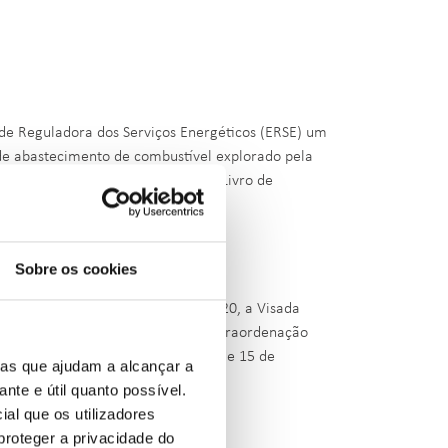
ade Reguladora dos Serviços Energéticos (ERSE) um
 de abastecimento de combustível explorado pela
original da reclamação exarada no Livro de
Sobre os cookies
esso de contraordenação n.º 18/2020, a Visada
ca, a título negligente, de uma contraordenação
 ambos do Decreto-Lei n. º156/2005, de 15 de
ias que ajudam a alcançar a
ante e útil quanto possível.
ial que os utilizadores
proteger a privacidade do