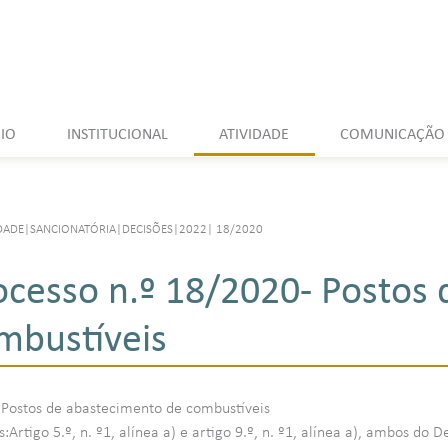
CIO
INSTITUCIONAL
ATIVIDADE
COMUNICAÇÃO
DADE
|
SANCIONATÓRIA
|
DECISÕES
|
2022
|
18/2020
ocesso n.º 18/2020- Postos
mbustíveis
:Postos de abastecimento de combustíveis
Artigo 5.º, n. º1, alínea a) e artigo 9.º, n. º1, alínea a), ambos do