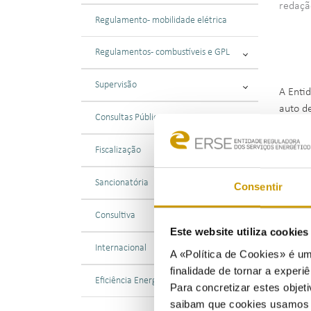
redaçã
Regulamento - mobilidade elétrica
Regulamentos - combustíveis e GPL
Supervisão
A Enti
auto d
Consultas Públicas
Arguid
Reclam
Fiscalização
Sancionatória
Consentir
Neste 
Consultiva
numa c
Este website utiliza cookie
previst
Internacional
A «Política de Cookies» é um
setemb
finalidade de tornar a experiê
Eficiência Energética
Para concretizar estes objeti
saibam que cookies usamos e 