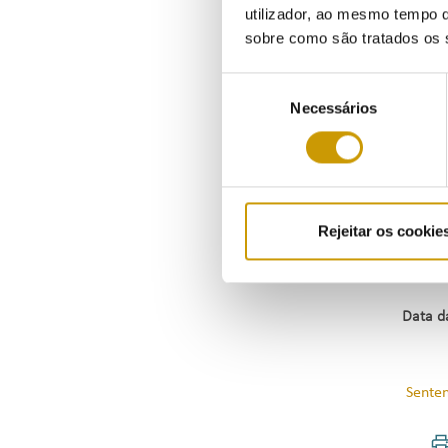
utilizador, ao mesmo tempo q
A Visa
sobre como são tratados os 
contra
Seleção
e lega
Necessários
de
consentimento
O recu
Norma
redaçã
Rejeitar os cookie
Data d
Senten