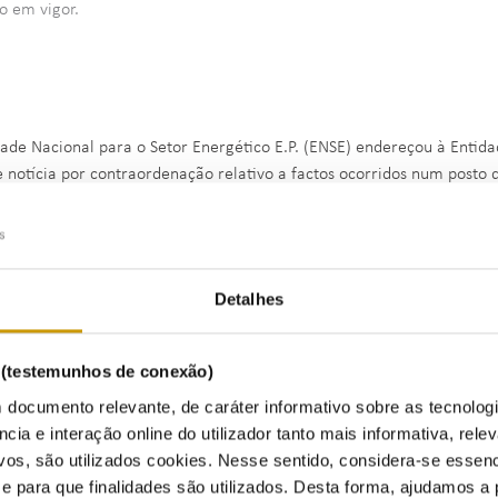
o em vigor.
dade Nacional para o Setor Energético E.P. (ENSE) endereçou à Entid
e notícia por contraordenação relativo a factos ocorridos num posto
a, por não ter sido enviado à ERSE, no prazo legalmente previsto, o 
ações.
Detalhes
seguimento, e após as devidas diligências, a ERSE condenou, no proc
oima no valor de setecentos e cinquenta euros (€ 750,00) pela práti
s (testemunhos de conexão)
a e punida pelos artigos 5.º, n. º1, alínea a) e 9.º, n. º1, alínea a),
 documento relevante, de caráter informativo sobre as tecnolog
ro, na redação em vigor à data dos factos.
ncia e interação online do utilizador tanto mais informativa, relev
vos, são utilizados cookies. Nesse sentido, considera-se essenc
para que finalidades são utilizados. Desta forma, ajudamos a 