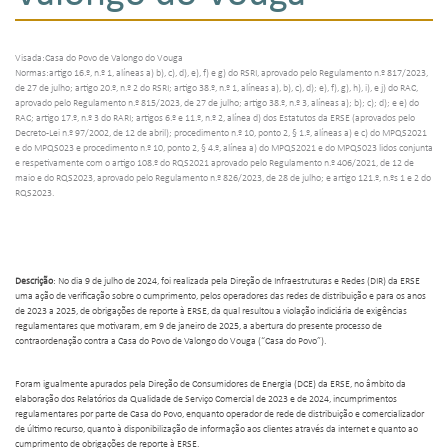
Visada:Casa do Povo de Valongo do Vouga
Normas:artigo 16.º, n.º 1, alíneas a) b), c), d), e), f) e g) do RSRI, aprovado pelo Regulamento n.º 817/2023,
de 27 de julho; artigo 20.º, n.º 2 do RSRI; artigo 38.º, n.º 1, alíneas a), b), c), d); e), f), g), h), i), e j) do RAC,
aprovado pelo Regulamento n.º 815/2023, de 27 de julho; artigo 38.º, n.º 3, alíneas a); b); c); d); e e) do
RAC; artigo 17.º, n.º 3 do RARI; artigos 6.º e 11.º, n.º 2, alínea d) dos Estatutos da ERSE (aprovados pelo
Decreto-Lei n.º 97/2002, de 12 de abril); procedimento n.º 10, ponto 2, § 1.º, alíneas a) e c) do MPQS2021
e do MPQS023 e procedimento n.º 10, ponto 2, § 4.º, alínea a) do MPQS2021 e do MPQS023 lidos conjunta
e respetivamente com o artigo 108.º do RQS2021 aprovado pelo Regulamento n.º 406/2021, de 12 de
maio e do RQS2023, aprovado pelo Regulamento n.º 826/2023, de 28 de julho; e artigo 121.º, n.ºs 1 e 2 do
RQS2023.
Descrição
: No dia 9 de julho de 2024, foi realizada pela Direção de Infraestruturas e Redes (DIR) da ERSE
uma ação de verificação sobre o cumprimento, pelos operadores das redes de distribuição e para os anos
de 2023 a 2025, de obrigações de reporte à ERSE, da qual resultou a violação indiciária de exigências
regulamentares que motivaram, em 9 de janeiro de 2025, a abertura do presente processo de
contraordenação contra a Casa do Povo de Valongo do Vouga (“Casa do Povo”).
Foram igualmente apurados pela Direção de Consumidores de Energia (DCE) da ERSE, no âmbito da
elaboração dos Relatórios da Qualidade de Serviço Comercial de 2023 e de 2024, incumprimentos
regulamentares por parte de Casa do Povo, enquanto operador de rede de distribuição e comercializador
de último recurso, quanto à disponibilização de informação aos clientes através da internet
e quanto ao
cumprimento de obrigações de reporte à ERSE.