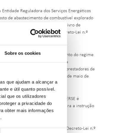
à Entidade Reguladora dos Serviços Energéticos
osto de abastecimento de combustível explorado
o original da folha preenchida no Livro de
 a) do n.º 1 do artigo 5.º do Decreto-Lei n.º
Sobre os cookies
e contraordenação, pelo incumprimento do regime
gor, diploma legal que estabelece a
 todos os fornecedores de bens ou prestadores de
nistração da ERSE deliberou em 27 de maio de
ias que ajudam a alcançar a
ante e útil quanto possível.
ial que os utilizadores
n.º 156/2005, de 15 de setembro, a ERSE é
proteger a privacidade do
ferido diploma legal, bem como para a instrução
ara obter mais informações
 sanções acessórias.
e
.
rigo do disposto no artigo 47.º do Decreto-Lei n.º