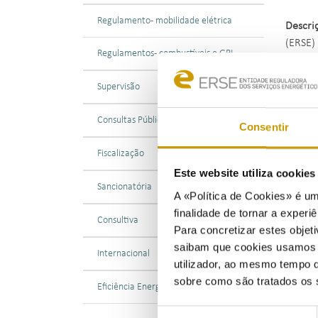
Regulamento - mobilidade elétrica
Descri
(ERSE)
Regulamentos - combustíveis e GPL
pela vi
Reclam
Supervisão
156/20
Consultas Públicas
Consentir
Tendo 
previs
Fiscalização
obriga
Este website utiliza cookie
serviç
Sancionatória
A «Política de Cookies» é um
2026 p
finalidade de tornar a experiê
Consultiva
Para concretizar estes objeti
Nos ter
saibam que cookies usamos e 
compet
Internacional
utilizador, ao mesmo tempo q
dos re
sobre como são tratados os 
Eficiência Energética
Neste e
Seleção