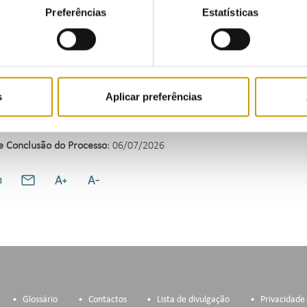
, de 29 de janeiro, na redação em vigor, a visada procedeu ao paga
Preferências
Estatísticas
os.
e do exposto, o processo de contraordenação foi encerrado e notifica
nto voluntário da coima no valor de 1 200,00 €.
s
Aplicar preferências
s
: Artigo 5.º, n.º 1, al. a) e artigo 9.º, n.º 1, do Decreto-Lei n.º 15
e Conclusão do Processo
: 06/07/2026
Glossário
Contactos
Lista de divulgação
Privacidade