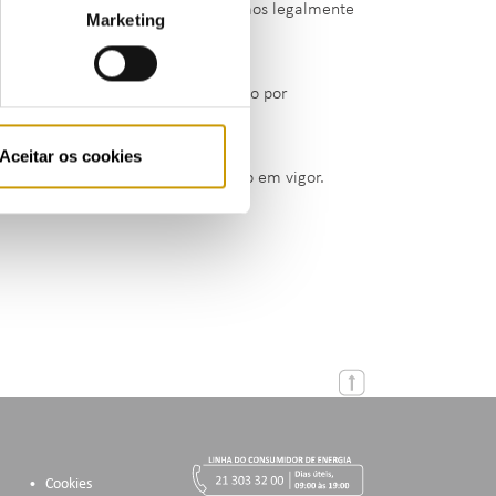
mento voluntário da coima nos termos legalmente
Marketing
da a visada da extinção do processo por
Aceitar os cookies
6/2005, de 15 de setembro, na redação em vigor.
Cookies