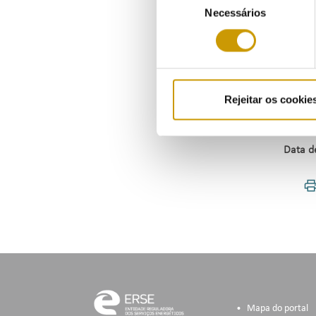
9/2021
Necessários
de
previst
consentimento
Em fac
pagame
Rejeitar os cookie
Norma
Data d
Mapa do portal