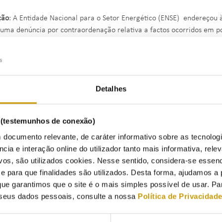
ção
: A Entidade Nacional para o Setor Energético (ENSE) endereçou 
 uma denúncia por contraordenação relativa a factos ocorridos em p
sada, por não ter sido enviado à ERSE, no prazo legalmente previsto, 
ações existente no estabelecimento, em violação do disposto na alínea
05, de 15 de setembro, na redação em vigor.
Detalhes
esta entidade reguladora verificado existirem indícios da prática d
to no Decreto-Lei n.º 156/2005, de 15 de setembro, na redação em vi
toriedade da existência e disponibilização do Livro de Reclamações a
s (testemunhos de conexão)
os que tenham contacto com o público em geral, o Conselho de Admi
 documento relevante, de caráter informativo sobre as tecnolog
roceder à abertura do Processo de Contraordenação n.º 20/2026.
ncia e interação online do utilizador tanto mais informativa, relev
vos, são utilizados cookies. Nesse sentido, considera-se essenc
mos do disposto na alínea i) do n.º 1 do artigo 11.º do Decreto-Lei 
para que finalidades são utilizados. Desta forma, ajudamos a 
ente para proceder à fiscalização do cumprimento do disposto no re
ue garantimos que o site é o mais simples possível de usar. P
spetivos processos de contraordenação e para a aplicação de coima e
seus dados pessoais, consulte a nossa
Política de Privacidad
nquadramento, após notificação da visada da nota de ilicitude, ao ab