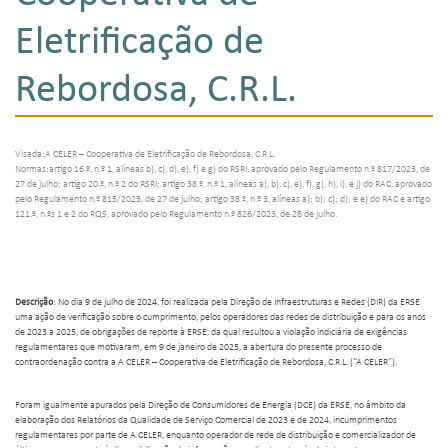
Eletrificação de
Rebordosa, C.R.L.
Visada:A CELER – Cooperativa de Eletrificação de Rebordosa, C.R.L.
Normas:artigo 16.º, n.º 1, alíneas b), c), d), e), f) e g) do RSRI, aprovado pelo Regulamento n.º 817/2023, de
27 de julho; artigo 20.º, n.º 2 do RSRI; artigo 38.º, n.º 1, alíneas a), b), c), e), f), g), h), i), e j) do RAC, aprovado
pelo Regulamento n.º 815/2023, de 27 de julho; artigo 38.º, n.º 3, alíneas a); b); c); d); e e) do RAC e artigo
121.º, n.ºs 1 e 2 do RQS, aprovado pelo Regulamento n.º 826/2023, de 28 de julho.
Descrição
: No dia 9 de julho de 2024, foi realizada pela Direção de Infraestruturas e Redes (DIR) da ERSE
uma ação de verificação sobre o cumprimento, pelos operadores das redes de distribuição e para os anos
de 2023 a 2025, de obrigações de reporte à ERSE, da qual resultou a violação indiciária de exigências
regulamentares que motivaram, em 9 de janeiro de 2025, a abertura do presente processo de
contraordenação contra a A CELER – Cooperativa de Eletrificação de Rebordosa, C.R.L. (“A CELER”).
Foram igualmente apurados pela Direção de Consumidores de Energia (DCE) da ERSE, no âmbito da
elaboração dos Relatórios da Qualidade de Serviço Comercial de 2023 e de 2024, incumprimentos
regulamentares por parte de A CELER, enquanto operador de rede de distribuição e comercializador de