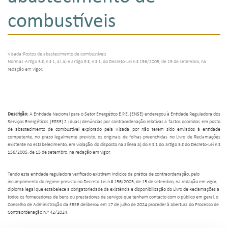
combustíveis
Visada:Postos de abastecimento de combustíveis
Normas:Artigo 5.º, n.º 1, al. a) e artigo 9.º, n.º 1, do Decreto-Lei n.º 156/2005, de 15 de setembro, na
redação em vigor.
Descrição:
A Entidade Nacional para o Setor Energético E.P.E. (ENSE) endereçou à Entidade Reguladora dos
Serviços Energéticos (ERSE) 2 (duas) denúncias por contraordenação relativas a factos ocorridos em posto
de abastecimento de combustível explorado pela Visada, por não terem sido enviados à entidade
competente, no prazo legalmente previsto, os originais de folhas preenchidas no Livro de Reclamações
existente no estabelecimento, em violação do disposto na alínea a) do n.º 1 do artigo 5.º do Decreto-Lei n.º
156/2005, de 15 de setembro, na redação em vigor.
Tendo esta entidade reguladora verificado existirem indícios da prática de contraordenação, pelo
incumprimento do regime previsto no Decreto-Lei n.º 156/2005, de 15 de setembro, na redação em vigor,
diploma legal que estabelece a obrigatoriedade da existência e disponibilização do Livro de Reclamações a
todos os fornecedores de bens ou prestadores de serviços que tenham contacto com o público em geral, o
Conselho de Administração da ERSE deliberou em 17 de julho de 2024 proceder à abertura do Processo de
Contraordenação n.º 42/2024.