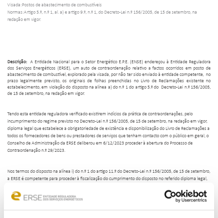
Visada:Postos de abastecimento de combustíveis
Normas:Artigo 5.º, n.º 1, al. a) e artigo 9.º, n.º 1, do Decreto-Lei n.º 156/2005, de 15 de setembro, na
redação em vigor.
Descrição:
A Entidade Nacional para o Setor Energético E.P.E. (ENSE) endereçou à Entidade Reguladora
dos Serviços Energéticos (ERSE), um auto de contraordenação relativo a factos ocorridos em posto de
abastecimento de combustível, explorado pela visada, por não ter sido enviado à entidade competente, no
prazo legalmente previsto, os originais de folhas preenchidas no Livro de Reclamações existente no
estabelecimento, em violação do disposto na alínea a) do n.º 1 do artigo 5.º do Decreto-Lei n.º 156/2005,
de 15 de setembro, na redação em vigor.
Tendo esta entidade reguladora verificado existirem indícios da prática de contraordenações, pelo
incumprimento do regime previsto no Decreto-Lei n.º 156/2005, de 15 de setembro, na redação em vigor,
diploma legal que estabelece a obrigatoriedade de existência e disponibilização do Livro de Reclamações a
todos os fornecedores de bens ou prestadores de serviços que tenham contacto com o público em geral, o
Conselho de Administração da ERSE deliberou em 6/12/2023 proceder à abertura do Processo de
Contraordenação n.º 29/2023.
Nos termos do disposto na alínea i) do n.º 1 do artigo 11.º do Decreto-Lei n.º 156/2005, de 15 de setembro,
a ERSE é competente para proceder à fiscalização do cumprimento do disposto no referido diploma legal,
bem como para a instrução dos respetivos processos de contraordenação e para a aplicação de coima e
sanções acessórias.
Neste enquadramento, após notificação pela ERSE da abertura do respetivo processo, a visada procedeu,