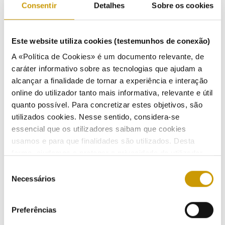
Consentir
Detalhes
Sobre os cookies
ao abrigo do disposto no artigo 47.º do Decreto-Lei n.º 9/2021, de 29 de janeiro, ao pagamento voluntário
das coimas nos termos legalmente previstos.
Em face do exposto, o processo de contraordenação foi encerrado e notificada a visada da extinção do
Este website utiliza cookies (testemunhos de conexão)
processo por pagamento voluntário das coimas no valor de 1530,00 euros.
A «Política de Cookies» é um documento relevante, de
Normas:
Artigo 5.º, n.º 1, al. a) e artigo 9.º, n.º 1, do Decreto-Lei n.º 156/2005, de 15 de setembro, na
caráter informativo sobre as tecnologias que ajudam a
redação em vigor.
alcançar a finalidade de tornar a experiência e interação
Data da Conclusão do Processo:
10/02/2025
online do utilizador tanto mais informativa, relevante e útil
quanto possível. Para concretizar estes objetivos, são
utilizados cookies. Nesse sentido, considera-se
essencial que os utilizadores saibam que cookies
usamos e para que finalidades são utilizados. Desta
forma, ajudamos a proteger a privacidade do utilizador,
ATIVIDADE
ao mesmo tempo que garantimos que o site é o mais
Seleção
simples possível de usar. Para obter mais informações
Necessários
de
sobre como são tratados os seus dados pessoais,
consentimento
Regulação
consulte a nossa
Política de Privacidade
.
Preferências
Regulamentação