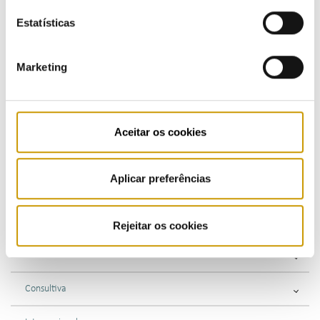
Regulamentos - eletricidade
Estatísticas
Regulamentos - gás
Marketing
Regulamento - mobilidade elétrica
Regulamentos - combustíveis e GPL
Aceitar os cookies
Supervisão
Aplicar preferências
Consultas Públicas
Fiscalização
Rejeitar os cookies
Sancionatória
Consultiva