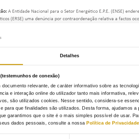
ção:
A Entidade Nacional para o Setor Energético E.P.E. (ENSE) ender
ticos (ERSE) uma denúncia por contraordenação relativa a factos oc
do pela visada, por não ter sido enviado à ERSE, no prazo legalmente
lamações existente no estabelecimento, em violação do disposto na alí
05, de 15 de setembro, na redação em vigor.
Detalhes
esta entidade reguladora verificado existirem indícios da prática d
to no Decreto-Lei n.º 156/2005, de 15 de setembro, na redação em vi
toriedade da existência e disponibilização do Livro de Reclamações a
s (testemunhos de conexão)
os que tenham contacto com o público em geral, o Conselho de Admi
 documento relevante, de caráter informativo sobre as tecnolog
roceder à abertura do Processo de Contraordenação n.º 22/2024.
ncia e interação online do utilizador tanto mais informativa, relev
vos, são utilizados cookies. Nesse sentido, considera-se essenc
mos do disposto na alínea i) do n.º 1 do artigo 11.º do Decreto-Lei 
para que finalidades são utilizados. Desta forma, ajudamos a 
ente para proceder à fiscalização do cumprimento do disposto no re
ue garantimos que o site é o mais simples possível de usar. P
spetivos processos de contraordenação e para a aplicação de coima e
seus dados pessoais, consulte a nossa
Política de Privacidad
enquadramento, após notificação da visada da abertura do processo 