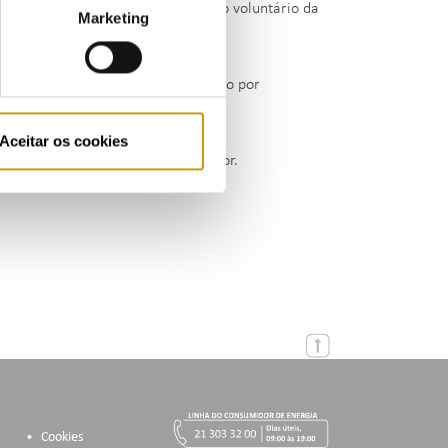
or, a visada procedeu ao pagamento voluntário da
Marketing
da a visada da extinção do processo por
Aceitar os cookies
e 15 de setembro, na redação em vigor.
Cookies