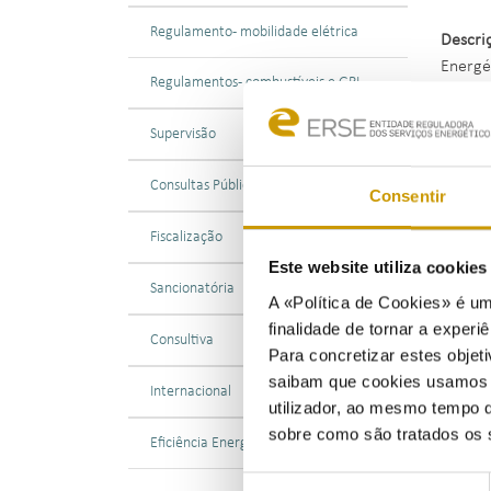
Regulamento - mobilidade elétrica
Descri
Energé
Regulamentos - combustíveis e GPL
explora
de Rec
Supervisão
156/20
Consultas Públicas
Consentir
Tendo 
previs
Fiscalização
obriga
Este website utiliza cookie
serviç
Sancionatória
A «Política de Cookies» é um
2024 p
finalidade de tornar a experiê
Consultiva
Para concretizar estes objeti
Nos ter
saibam que cookies usamos e 
compet
Internacional
utilizador, ao mesmo tempo q
dos re
sobre como são tratados os 
Eficiência Energética
Neste 
Seleção