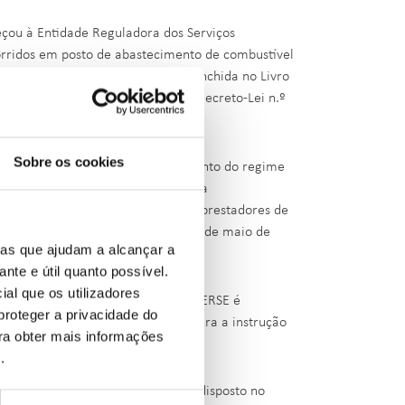
eçou à Entidade Reguladora dos Serviços
orridos em posto de abastecimento de combustível
 previsto, o original da folha preenchida no Livro
nea a) do n.º 1 do artigo 5.º do Decreto-Lei n.º
Sobre os cookies
e contraordenação, pelo incumprimento do regime
gor, diploma legal que estabelece a
 todos os fornecedores de bens ou prestadores de
nistração da ERSE deliberou em 15 de maio de
ias que ajudam a alcançar a
ante e útil quanto possível.
ial que os utilizadores
n.º 156/2005, de 15 de setembro, a ERSE é
proteger a privacidade do
ferido diploma legal, bem como para a instrução
ara obter mais informações
 sanções acessórias.
e
.
de contraordenação, ao abrigo do disposto no