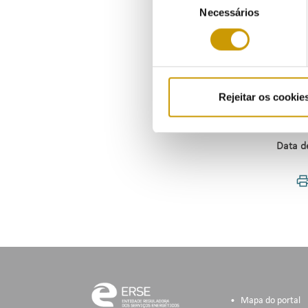
artigo
Necessários
de
coima 
consentimento
Em fac
pagame
Rejeitar os cookie
Artigo
Data d
Mapa do portal