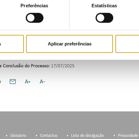
 47.º do Decreto-Lei n.º 9/2021, de 29 de janeiro, na redação em vig
Preferências
Estatísticas
nos termos legalmente previstos.
e do exposto, o processo de contraordenação foi encerrado e notifica
nto voluntário da coima no valor de 1 200,00 €.
s
Aplicar preferências
 5.º, n.º 1, al. a) e artigo 9.º, n.º 1, do Decreto-Lei n.º 156/2005, d
e Conclusão do Processo:
17/07/2025
Glossário
Contactos
Lista de divulgação
Privacidade