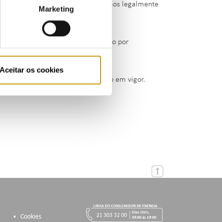
mento voluntário da coima nos termos legalmente
Marketing
da a visada da extinção do processo por
Aceitar os cookies
6/2005, de 15 de setembro, na redação em vigor.
Cookies