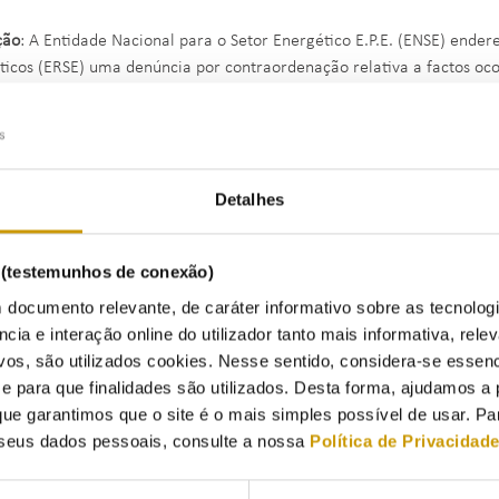
ção
: A Entidade Nacional para o Setor Energético E.P.E. (ENSE) ende
ticos (ERSE) uma denúncia por contraordenação relativa a factos oc
do pela visada, por não ter sido enviado à ERSE, no prazo legalmente
lamações existente no estabelecimento, em violação do disposto na alí
05, de 15 de setembro, na redação em vigor.
Detalhes
esta entidade reguladora verificado existirem indícios da prática d
to no Decreto-Lei n.º 156/2005, de 15 de setembro, na redação em vi
toriedade da existência e disponibilização do Livro de Reclamações a
s (testemunhos de conexão)
os que tenham contacto com o público em geral, o Conselho de Admin
 documento relevante, de caráter informativo sobre as tecnolog
roceder à abertura do Processo de Contraordenação n.º 21/2025.
ncia e interação online do utilizador tanto mais informativa, relev
vos, são utilizados cookies. Nesse sentido, considera-se essenc
mos do disposto na alínea i) do n.º 1 do artigo 11.º do Decreto-Lei 
para que finalidades são utilizados. Desta forma, ajudamos a 
ente para proceder à fiscalização do cumprimento do disposto no re
ue garantimos que o site é o mais simples possível de usar. P
spetivos processos de contraordenação e para a aplicação de coima e
seus dados pessoais, consulte a nossa
Política de Privacidad
nquadramento, após notificação da visada da Nota de Ilicitude, ao ab