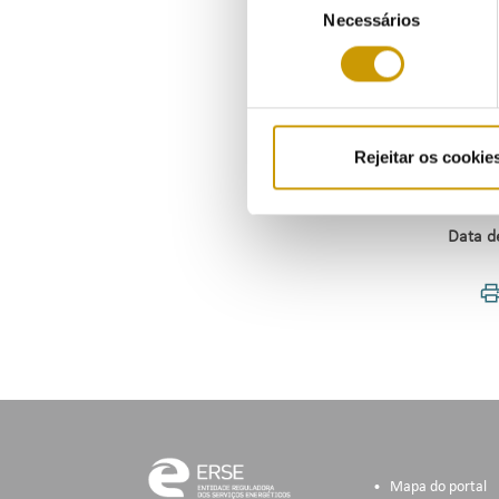
9/2021
Necessários
de
previst
consentimento
Em fac
pagame
Rejeitar os cookie
Norma
Data d
Mapa do portal