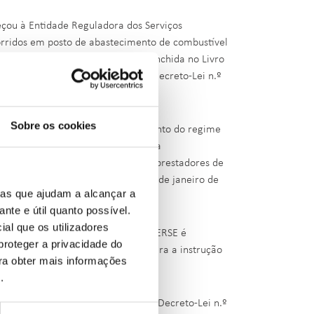
reçou à Entidade Reguladora dos Serviços
orridos em posto de abastecimento de combustível
 previsto, o original da folha preenchida no Livro
nea a) do n.º 1 do artigo 5.º do Decreto-Lei n.º
Sobre os cookies
e contraordenação, pelo incumprimento do regime
gor, diploma legal que estabelece a
 todos os fornecedores de bens ou prestadores de
istração da ERSE deliberou em 29 de janeiro de
ias que ajudam a alcançar a
ante e útil quanto possível.
ial que os utilizadores
n.º 156/2005, de 15 de setembro, a ERSE é
proteger a privacidade do
ferido diploma legal, bem como para a instrução
ara obter mais informações
 sanções acessórias.
e
.
rigo do disposto no artigo 47.º do Decreto-Lei n.º