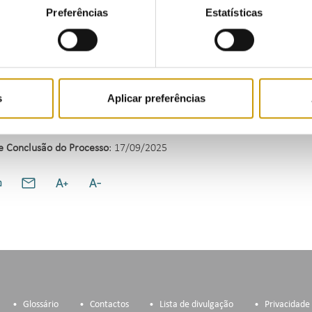
, de 29 de janeiro, na redação em vigor, a visada procedeu ao paga
Preferências
Estatísticas
os.
e do exposto, o processo de contraordenação foi encerrado e notifica
nto voluntário da coima no valor de 2 400,00 €.
s
Aplicar preferências
s
: Artigo 5.º, n.º 1, al. a) e artigo 9.º, n.º 1, do Decreto-Lei n.º 15
e Conclusão do Processo
: 17/09/2025
Glossário
Contactos
Lista de divulgação
Privacidade