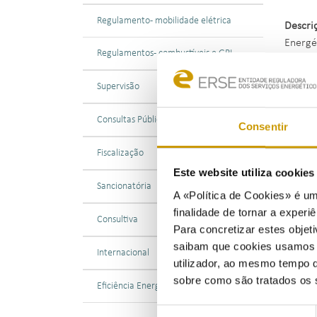
Regulamento - mobilidade elétrica
Descri
Energé
Regulamentos - combustíveis e GPL
explora
de Rec
Supervisão
156/20
Consultas Públicas
Consentir
Tendo 
previs
Fiscalização
obriga
Este website utiliza cookie
serviç
Sancionatória
A «Política de Cookies» é um
2025 p
finalidade de tornar a experiê
Consultiva
Para concretizar estes objeti
Nos ter
saibam que cookies usamos e 
compet
Internacional
utilizador, ao mesmo tempo q
dos re
sobre como são tratados os 
Eficiência Energética
Neste e
Seleção