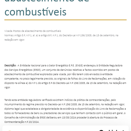
combustíveis
Visada:Postos de abastecimento de combustíveis
Normas:Artigo 5.º, n.º 1, al. a) e artigo 9.º, n.º 1, do Decreto-Lei n.º 156/2005, de 15 de setembro, na
redação em vigor.
Descrição:
A Entidade Nacional para o Setor Energético E.P.E. (ENSE) endereçou à Entidade Reguladora
dos Serviços Energéticos (ERSE), um conjunto de denúncias relativas a factos ocorridos em postos de
abastecimento de combustível explorados pela visada, por não terem sido enviados à entidade
competente, no prazo legalmente previsto, os originais de folhas do Livro de Reclamações, em violação do
disposto na alínea a) do n.º 1 do artigo 5.º do Decreto-Lei n.º 156/2005, de 15 de setembro, na redação em
vigor.
Tendo esta entidade reguladora verificado existirem indícios da prática de contraordenações, pelo
incumprimento do regime previsto no Decreto-Lei n.º 156/2005, de 15 de setembro, na redação em vigor,
diploma legal que estabelece a obrigatoriedade de existência e disponibilização do Livro de Reclamações a
todos os fornecedores de bens ou prestadores de serviços que tenham contacto com o público em geral, o
Conselho de Administração da ERSE deliberou em 15/05/2024 proceder à abertura do Processo de
Contraordenação n.º 20/2024.