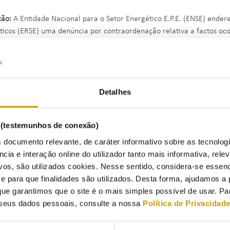
ção:
A Entidade Nacional para o Setor Energético E.P.E. (ENSE) ender
ticos (ERSE) uma denúncia por contraordenação relativa a factos oc
do pela visada, por não ter sido enviado à ERSE, no prazo legalmente
lamações existente no estabelecimento, em violação do disposto na alí
05, de 15 de setembro, na redação em vigor.
Detalhes
esta entidade reguladora verificado existirem indícios da prática d
to no Decreto-Lei n.º 156/2005, de 15 de setembro, na redação em vi
toriedade da existência e disponibilização do Livro de Reclamações a
s (testemunhos de conexão)
os que tenham contacto com o público em geral, o Conselho de Admin
 documento relevante, de caráter informativo sobre as tecnolog
roceder à abertura do Processo de Contraordenação n.º 10/2025.
ncia e interação online do utilizador tanto mais informativa, relev
vos, são utilizados cookies. Nesse sentido, considera-se essenc
mos do disposto na alínea i) do n.º 1 do artigo 11.º do Decreto-Lei 
para que finalidades são utilizados. Desta forma, ajudamos a 
ente para proceder à fiscalização do cumprimento do disposto no re
ue garantimos que o site é o mais simples possível de usar. P
spetivos processos de contraordenação e para a aplicação de coima e
seus dados pessoais, consulte a nossa
Política de Privacidad
enquadramento, após notificação da visada da abertura do processo 