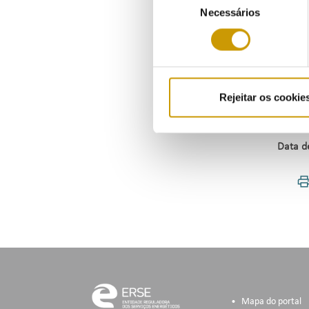
artigo
Necessários
de
coima 
consentimento
Em fac
pagame
Rejeitar os cookie
Norma
Data d
Mapa do portal