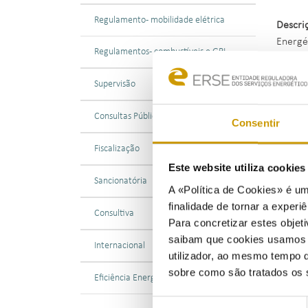
Regulamento - mobilidade elétrica
Descri
Energé
Regulamentos - combustíveis e GPL
explora
de Rec
Supervisão
156/20
Consultas Públicas
Consentir
Tendo 
previs
Fiscalização
obriga
Este website utiliza cookie
serviç
Sancionatória
A «Política de Cookies» é um
2025 p
finalidade de tornar a experiê
Consultiva
Para concretizar estes objeti
Nos ter
saibam que cookies usamos e 
compet
Internacional
utilizador, ao mesmo tempo q
dos re
sobre como são tratados os 
Eficiência Energética
Neste 
Seleção