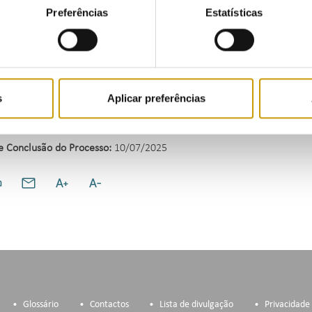
 47.º do Decreto-Lei n.º 9/2021, de 29 de janeiro, na redação em vig
Preferências
Estatísticas
nos termos legalmente previstos.
e do exposto, o processo de contraordenação foi encerrado e notifica
nto voluntário da coima no valor de 1 200,00 €.
s
Aplicar preferências
s:
Artigo 5.º, n.º 1, al. a) e artigo 9.º, n.º 1, do Decreto-Lei n.º 15
e Conclusão do Processo:
10/07/2025
Glossário
Contactos
Lista de divulgação
Privacidade