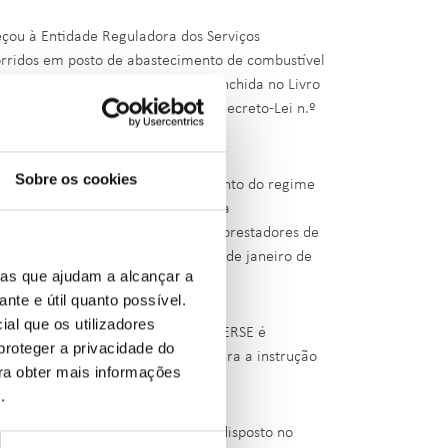
eçou à Entidade Reguladora dos Serviços
orridos em posto de abastecimento de combustível
 previsto, o original da folha preenchida no Livro
nea a) do n.º 1 do artigo 5.º do Decreto-Lei n.º
Sobre os cookies
e contraordenação, pelo incumprimento do regime
gor, diploma legal que estabelece a
 todos os fornecedores de bens ou prestadores de
istração da ERSE deliberou em 29 de janeiro de
ias que ajudam a alcançar a
ante e útil quanto possível.
ial que os utilizadores
n.º 156/2005, de 15 de setembro, a ERSE é
proteger a privacidade do
ferido diploma legal, bem como para a instrução
ara obter mais informações
 sanções acessórias.
e
.
de contraordenação, ao abrigo do disposto no