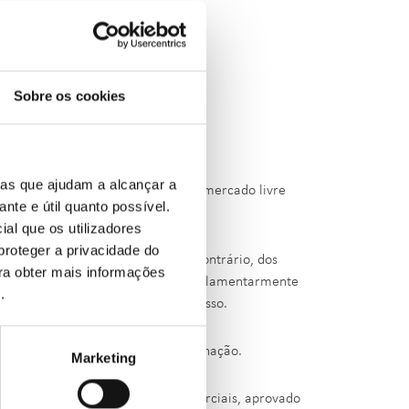
em regime de mercado
Sobre os cookies
 dos Serviços Energéticos, Auto de
 E.P.E..
ias que ajudam a alcançar a
lizadores de energia em regime de mercado livre
ante e útil quanto possível.
de exigências regulamentares.
ial que os utilizadores
proteger a privacidade do
metidos pela ENSE e que, pelo contrário, dos
ara obter mais informações
ace aos deveres de informação regulamentarmente
e
.
mento contraordenacional ao processo.
o presente processo de contraordenação.
Marketing
os do Regulamento de Relações Comerciais, aprovado