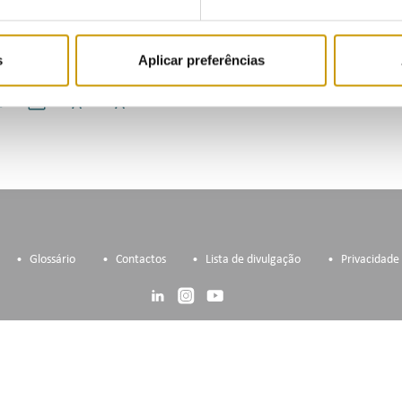
egulamento n.º 1129/2020, de 30 de dezembro.
a Conclusão do Processo: 23/05/2023
s
Aplicar preferências
Glossário
Contactos
Lista de divulgação
Privacidade