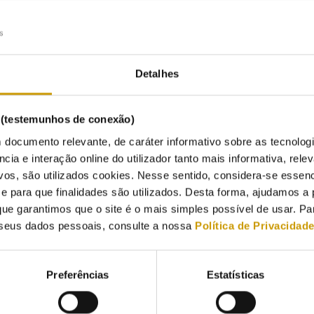
egulamento n.º 1129/2020, de 30 de dezembro.
Ação de fiscalização à atividade dos comercializadores de energia 
Detalhes
ção: No dia 3 de janeiro de 2023, foi remetido à Entidade Reguladora
ordenação elaborado pela Entidade Nacional para o Setor Energético,
s (testemunhos de conexão)
 documento relevante, de caráter informativo sobre as tecnolog
uto teve origem numa ação de fiscalização à atividade dos comercia
ncia e interação online do utilizador tanto mais informativa, relev
or da energia elétrica, da qual resultou o incumprimento indiciário 
vos, são utilizados cookies. Nesse sentido, considera-se essenc
para que finalidades são utilizados. Desta forma, ajudamos a 
z que não foram recolhidos elementos que comprovassem os dados re
ue garantimos que o site é o mais simples possível de usar. P
tos enviados pela Alfa Energia não resultavam desconformidades f
seus dados pessoais, consulte a nossa
Política de Privacidad
os, concluiu-se que não existiam elementos bastantes para dar segui
e do exposto, foi deliberado a 23 de maio de 2023 o arquivamento d
Preferências
Estatísticas
: alíneas p) e q) do n.º 2 do artigo 22.º e n.º 5 do artigo 43.º, tod