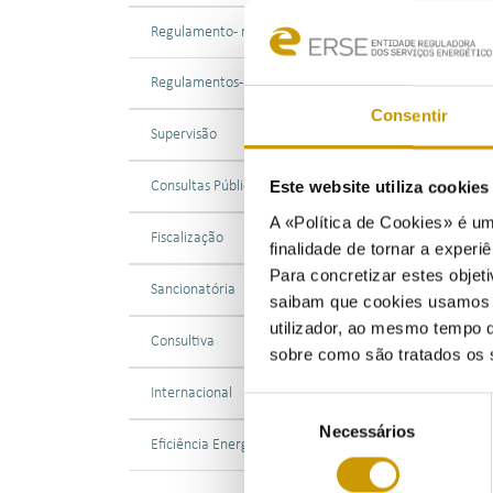
pelo R
Regulamento - mobilidade elétrica
Tema: 
Regulamentos - combustíveis e GPL
Consentir
Supervisão
Descri
Contra
Este website utiliza cookie
Consultas Públicas
A «Política de Cookies» é um
Este a
Fiscalização
finalidade de tornar a experiê
no set
Para concretizar estes objeti
Sancionatória
saibam que cookies usamos e 
Uma ve
utilizador, ao mesmo tempo q
elemen
Consultiva
sobre como são tratados os 
exigid
Internacional
Seleção
Em fac
Necessários
de
Eficiência Energética
consentimento
Normas