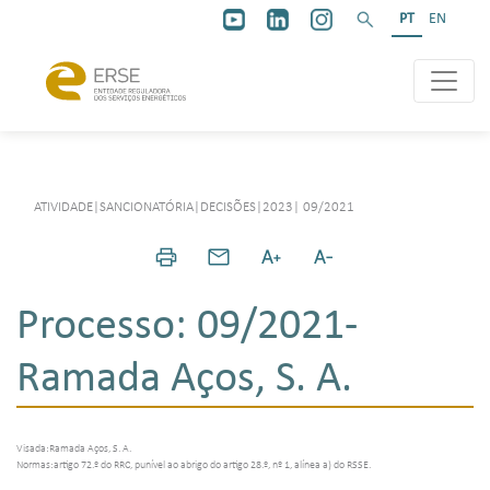
PT
EN
ATIVIDADE
|
SANCIONATÓRIA
|
DECISÕES
|
2023
|
09/2021
Processo: 09/2021-
Ramada Aços, S. A.
Visada:Ramada Aços, S. A.
Normas:artigo 72.º do RRC, punível ao abrigo do artigo 28.º, nº 1, alínea a) do RSSE.