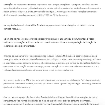
Descrição:
Foi recebida na Entidade Reguladora dos Serviços Energéticos (ERSE) uma denúncia relativa
uma situação de eventual cedência de energia elétrica entre instalações, por parte de operadores que não
detêm autorização para o efeito, em violação do artigo 72.º do Regulamento das Relações Comerciais
(RRC), aprovado pelo Regulamento n.º 1129/2020, de 30 de dezembro.
Na sequência da denúncia recebida, foi aberto o processo de contraordenação n.º 09/2021 contra
Ramada Aços, S. A.
No âmbito do inquérito desenvolvido no respetivo processo, a ERSE oficiou o denunciante e a visada
solicitando informações adicionas e dando conta dos desenvolvimentos na apreciação da situação de
cedência de energia apresentada.
Entende-se que para avaliar se existe cedência indevida, à luz do RRC, que seja passível de sanção pela
ERSE, para além de aferir da inexistência de autorização para o efeito, deve ser averiguado se: (i) estão em
causa instalações de consumo distintas, (ii) existe veiculação de energia elétrica ou de gás fora dos limites
confinados da instalação de consumo ou (iii) existe alteração ilícita nas instalações de consumo ou outra
violação das disposições legais, administrativas e regulamentares aplicáveis.
Nos termos também do RRC, existe uma só instalação de consumo, entendida como “a instalação privada
para uso de um ou mais clientes, situada a jusante das redes” ((alínea qq) do artigo 2.º do RRC)), dentro da
qual será veiculada a energia.
Ora, no caso em apreço não foram identificados indícios suficientes de cedência de energia a terceiros,
porquanto, não se verifica a existência de mais do que uma instalação de consumo identificada,
nomeadamente, por licenciamentos de CPE ou matrizes prediais diferentes, nem a veiculação de energia