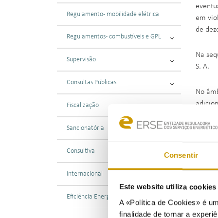
eventu
Regulamento - mobilidade elétrica
em vio
de dez
Regulamentos - combustíveis e GPL
Na seq
Supervisão
S. A.
Consultas Públicas
No âmb
adicio
Fiscalização
Sancionatória
Entend
aferir 
Consultiva
distint
Consentir
existe 
Internacional
aplicáv
Este website utiliza cookie
Eficiência Energética
Nos te
A «Política de Cookies» é um
mais cl
finalidade de tornar a experiê