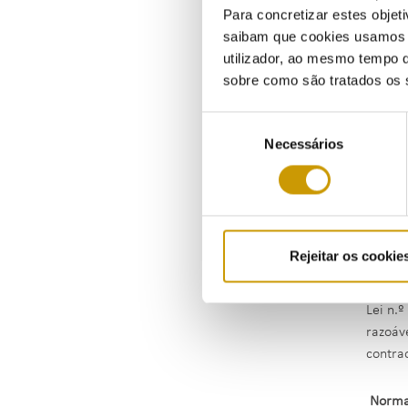
Para concretizar estes objeti
saibam que cookies usamos e 
Ora, no
utilizador, ao mesmo tempo q
verifi
sobre como são tratados os 
matrize
Seleção
Por out
Necessários
de
consumo
consentimento
instala
Desta f
in dubi
Rejeitar os cookie
Nestes 
Lei n.º
razoáv
contra
Norm