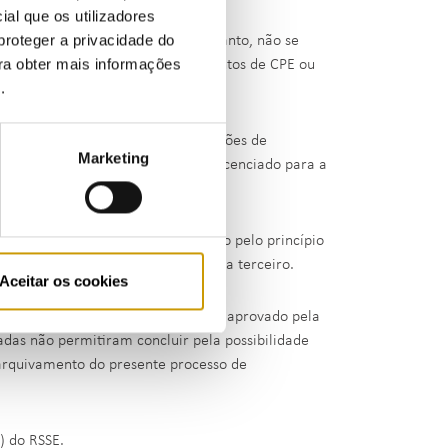
ial que os utilizadores
proteger a privacidade do
ncia de energia a terceiros, porquanto, não se
ara obter mais informações
ada, nomeadamente, por licenciamentos de CPE ou
e
.
a instalação.
is, a alteração ilícita das instalações de
Marketing
trica válidos, associados ao CPE licenciado para a
dida a favor do visado, em respeito pelo princípio
 bastantes de cedência de energia a terceiro.
Aceitar os cookies
e Sancionatório do Setor Energético, aprovado pela
zadas não permitiram concluir pela possibilidade
 arquivamento do presente processo de
a) do RSSE.