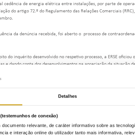
al cedência de energia elétrica entre instalações, por parte de oper
lação do artigo 72.º do Regulamento das Relações Comerciais (RRC)
embro.
uência da denúncia recebida, foi aberto o processo de contraordenaç
ito do inquérito desenvolvido no respetivo processo, a ERSE oficiou 
nas e dando conta dos desenvolvimentos na apreciação da situação d
e-se que para avaliar se existe cedência indevida, à luz do RRC, que 
da inexistência de autorização para o efeito, deve ser averiguado se
as, (ii) existe veiculação de energia elétrica ou de gás fora dos limit
Detalhes
alteração ilícita nas instalações de consumo ou outra violação das di
eis.
s (testemunhos de conexão)
rmos também do RRC, existe uma só instalação de consumo, entendid
 documento relevante, de caráter informativo sobre as tecnolog
ientes, situada a jusante das redes” ((alínea qq) do artigo 2.º do RRC
ncia e interação online do utilizador tanto mais informativa, relev