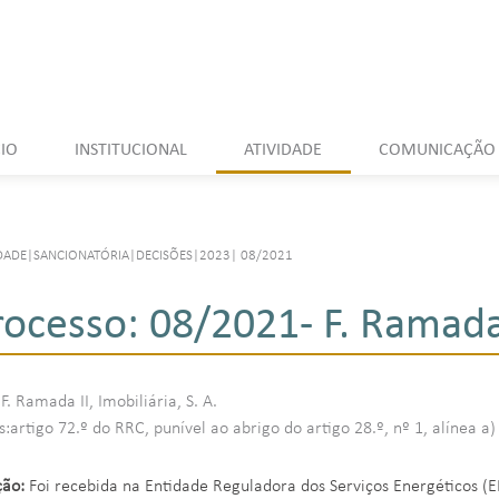
CIO
INSTITUCIONAL
ATIVIDADE
COMUNICAÇÃO
DADE
|
SANCIONATÓRIA
|
DECISÕES
|
2023
|
08/2021
rocesso: 08/2021- F. Ramada I
F. Ramada II, Imobiliária, S. A.
artigo 72.º do RRC, punível ao abrigo do artigo 28.º, nº 1, alínea a)
ção:
Foi recebida na Entidade Reguladora dos Serviços Energéticos (