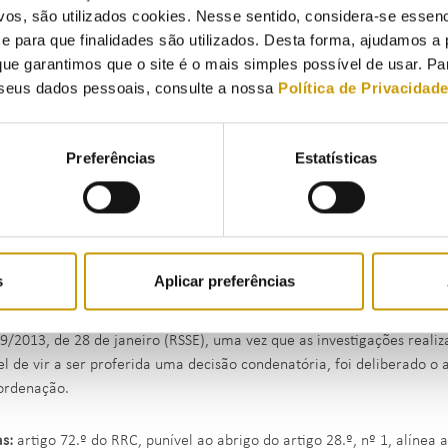
vos, são utilizados cookies. Nesse sentido, considera-se essenc
para que finalidades são utilizados. Desta forma, ajudamos a 
 caso em apreço não foram identificados indícios suficientes de cedê
ue garantimos que o site é o mais simples possível de usar. P
ca a existência de mais do que uma instalação de consumo identific
seus dados pessoais, consulte a nossa
Política de Privacidad
s prediais diferentes, nem a veiculação de energia fora dos limites d
ro lado, também não se identificou, com base nos elementos disponíve
Preferências
Estatísticas
, sendo a visada titular de contratos de fornecimento de energia elé
ção.
orma, e uma vez que no direito infracional, a dúvida só pode ser deci
o pro reo
, não pode deixar de se concluir que não existem evidências
s
Aplicar preferências
termos, ao abrigo do disposto no artigo 16.º, n.º 3, al. b) do Regim
 9/2013, de 28 de janeiro (RSSE), uma vez que as investigações reali
el de vir a ser proferida uma decisão condenatória, foi deliberado o
ordenação.
as:
artigo 72.º do RRC, punível ao abrigo do artigo 28.º, nº 1, alínea 