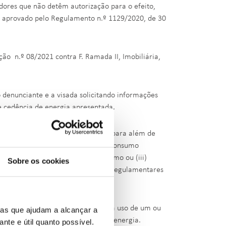
adores que não detêm autorização para o efeito,
, aprovado pelo Regulamento n.º 1129/2020, de 30
ão n.º 08/2021 contra F. Ramada II, Imobiliária,
o denunciante e a visada solicitando informações
e cedência de energia apresentada.
seja passível de sanção pela ERSE, para além de
: (i) estão em causa instalações de consumo
es confinados da instalação de consumo ou (iii)
Sobre os cookies
sposições legais, administrativas e regulamentares
a como “a instalação privada para uso de um ou
ias que ajudam a alcançar a
)), dentro da qual será veiculada a energia.
ante e útil quanto possível.