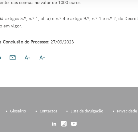
nto das coimas no valor de 1000 euros.
s:
artigos 5.º, n.º 1, al. a) e n.º 4 e artigo 9.º, n.º 1 e n.º 2, do Dec
o em vigor.
a Conclusão do Processo
: 27/09/2023
Glossário
Contactos
Lista de divulgação
Privacidade