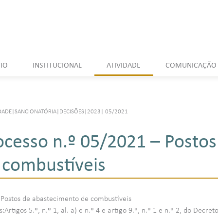
CIO
INSTITUCIONAL
ATIVIDADE
COMUNICAÇÃO
DADE
|
SANCIONATÓRIA
|
DECISÕES
|
2023
|
05/2021
ocesso n.º 05/2021 – Posto
 combustíveis
:Postos de abastecimento de combustíveis
Artigos 5.º, n.º 1, al. a) e n.º 4 e artigo 9.º, n.º 1 e n.º 2, do Dec