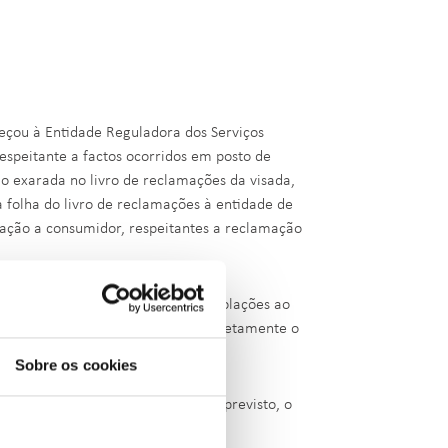
reçou à Entidade Reguladora dos Serviços
espeitante a factos ocorridos em posto de
o exarada no livro de reclamações da visada,
a folha do livro de reclamações à entidade de
ação a consumidor, respeitantes a reclamação
s suscetíveis de consubstanciar violações ao
astecimento de combustíveis, concretamente o
Sobre os cookies
ter enviado, no prazo legalmente previsto, o
do competente;