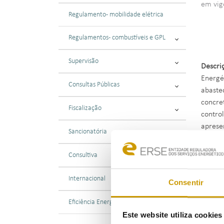
em vig
Regulamento - mobilidade elétrica
Regulamentos - combustíveis e GPL
Supervisão
Descri
Energé
Consultas Públicas
abaste
concre
Fiscalização
contro
aprese
Sancionatória
No âmb
Consultiva
Decret
facto d
Internacional
Consentir
Eficiência Energética
i) Apó
origin
Este website utiliza cookie