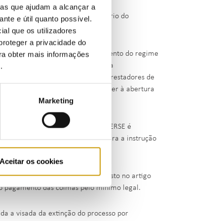
ias que ajudam a alcançar a
restador de serviços ou o funcionário do
ante e útil quanto possível.
sumidor ou utente.
ial que os utilizadores
proteger a privacidade do
e contraordenações, pelo incumprimento do regime
ara obter mais informações
gor, diploma legal que estabelece a
e
.
 todos os fornecedores de bens ou prestadores de
istração da ERSE deliberou proceder à abertura
Marketing
n.º 156/2005, de 15 de setembro, a ERSE é
ferido diploma legal, bem como para a instrução
 sanções acessórias.
Aceitar os cookies
guida procedeu, ao abrigo do disposto no artigo
 ao pagamento das coimas pelo mínimo legal.
da a visada da extinção do processo por