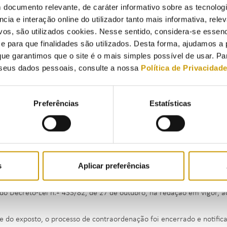
 documento relevante, de caráter informativo sobre as tecnolog
ós o preenchimento da folha de reclamação, o fornecedor do bem, o p
ncia e interação online do utilizador tanto mais informativa, relev
lecimento não ter ainda entregue o duplicado da reclamação ao con
vos, são utilizados cookies. Nesse sentido, considera-se essenc
para que finalidades são utilizados. Desta forma, ajudamos a 
esta entidade reguladora verificado existirem indícios da prática d
ue garantimos que o site é o mais simples possível de usar. P
to no Decreto-Lei n.º 156/2005, de 15 de setembro, na redação em vi
seus dados pessoais, consulte a nossa
Política de Privacidad
toriedade de existência e disponibilização do livro de reclamações a
os que tenham contacto com o público em geral, o Conselho de Admin
Preferências
Estatísticas
cesso de contraordenação.
mos do disposto na alínea i) do n.º 1 do artigo 11.º do Decreto-Lei 
ente para proceder à fiscalização do cumprimento do disposto no re
spetivos processos de contraordenação e para a aplicação de coima e
s
Aplicar preferências
enquadramento, após notificação pela ERSE da nota de ilicitude, a ar
 do Decreto-Lei n.º 433/82, de 27 de outubro, na redação em vigor,
e do exposto, o processo de contraordenação foi encerrado e notifica