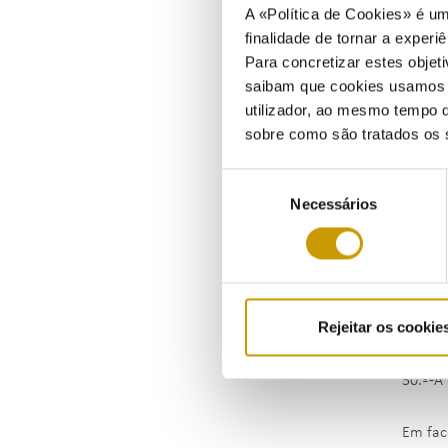
A «Política de Cookies» é um
ii) Ap
finalidade de tornar a experiê
estabe
Para concretizar estes objeti
saibam que cookies usamos e 
Tendo 
utilizador, ao mesmo tempo q
previs
sobre como são tratados os 
obriga
Seleção
serviç
Necessários
de
de pro
consentimento
Nos ter
compet
dos re
Rejeitar os cookie
Neste 
50.º-A
Em fac