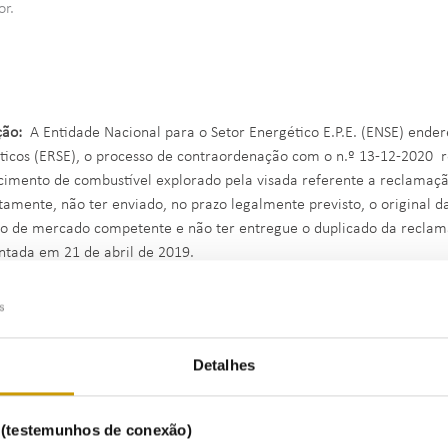
or.
ção:
A Entidade Nacional para o Setor Energético E.P.E. (ENSE) ende
ticos (ERSE), o processo de contraordenação com o n.º 13-12-2020 r
cimento de combustível explorado pela visada referente a reclamaçã
tamente, não ter enviado, no prazo legalmente previsto, o original d
lo de mercado competente e não ter entregue o duplicado da reclam
ntada em 21 de abril de 2019.
ito do processo em questão é imputado ao arguido a prática de facto
o-Lei n.º 156/2005, de 15 de setembro, na qualidade de posto de ab
e:
Detalhes
s o preenchimento da folha de reclamação, o fornecedor do bem, não 
al da folha do livro de reclamações à entidade de controlo de merca
s (testemunhos de conexão)