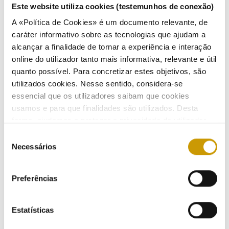
Normas:
Artigo 9.º, n.º 1, al. a) do Decreto-Lei n.º 156/2005, de 15 de setembro, na redação em vigor.
Este website utiliza cookies (testemunhos de conexão)
A «Política de Cookies» é um documento relevante, de
Data da Conclusão do Processo:
21/07/2022
caráter informativo sobre as tecnologias que ajudam a
alcançar a finalidade de tornar a experiência e interação
online do utilizador tanto mais informativa, relevante e útil
quanto possível. Para concretizar estes objetivos, são
utilizados cookies. Nesse sentido, considera-se
ATIVIDADE
essencial que os utilizadores saibam que cookies
usamos e para que finalidades são utilizados. Desta
forma, ajudamos a proteger a privacidade do utilizador,
Regulação
ao mesmo tempo que garantimos que o site é o mais
Seleção
simples possível de usar. Para obter mais informações
Necessários
de
Regulamentação
sobre como são tratados os seus dados pessoais,
consentimento
consulte a nossa
Política de Privacidade
.
Regulamentos - eletricidade
Preferências
Regulamentos - gás
Estatísticas
Regulamento - mobilidade elétrica