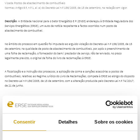
Visada:Postos de abastecimento de combustíveis
Normas:Artigo 9.º, n.º 1, al. a) do Decreto-Lei n.º 156/2005, de 15 de setembro, na redação em vigor.
Descrição
: A Entidade Nacional para o Setor Energético E P. (ENSE) endereçou à Entidade Reguladora dos
Serviços Energéticos (ERSE), um auto de notícia respeitante a factos ocorridos num posto de
abastecimento de combustível.
No âmbito do processo em questão foi imputado ao arguido violação do Decreto-Lei n.º 156/2005, de 15
de setembro, na qualidade de posto de abastecimento de combustíveis, por, após o preenchimento de
uma folha de reclamação, o fornecedor do bem/ prestador de serviço, não ter enviado, no prazo
legalmente previsto, o original de folha do livro de reclamações à ERSE.
A fiscalização e a instrução dos processos, a aplicação de coima e sanções acessórias a postos de
combustíveis, relativas ao Regime Jurídico do Livro de Reclamações, compete à ERSE ao abrigo do disposto
no Decreto-Lei n.º 156/2005, de 15 de setembro, com a alteração produzida pelo Decreto-Lei n.º 74/2017,
de 21 de junho.
Neste enquadramento, após notificação pela ERSE, o arguido do processo de contraordenação procedeu,
ao abrigo do artigo 50.º-A do Regime Geral das Contraordenações, ao pagamento voluntário da coima pelo
mínimo legal.
Consentir
Detalhes
Sobre os cookies
Em face do exposto, o processo de contraordenação foi encerrado e notificada a visada da extinção do
processo por pagamento voluntário de coima no valor de 750 euros.