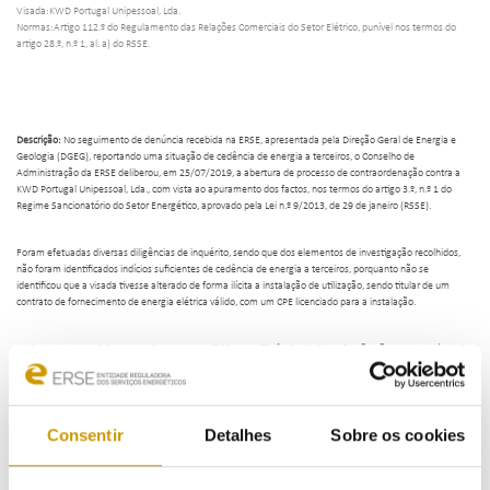
Visada:KWD Portugal Unipessoal, Lda.
Normas:Artigo 112.º do Regulamento das Relações Comerciais do Setor Elétrico, punível nos termos do
artigo 28.º, n.º 1, al. a) do RSSE.
Descrição:
No seguimento de denúncia recebida na ERSE, apresentada pela Direção Geral de Energia e
Geologia (DGEG), reportando uma situação de cedência de energia a terceiros, o Conselho de
Administração da ERSE deliberou, em 25/07/2019, a abertura de processo de contraordenação contra a
KWD Portugal Unipessoal, Lda., com vista ao apuramento dos factos, nos termos do artigo 3.º, n.º 1 do
Regime Sancionatório do Setor Energético, aprovado pela Lei n.º 9/2013, de 29 de janeiro (RSSE).
Foram efetuadas diversas diligências de inquérito, sendo que dos elementos de investigação recolhidos,
não foram identificados indícios suficientes de cedência de energia a terceiros, porquanto não se
identificou que a visada tivesse alterado de forma ilícita a instalação de utilização, sendo titular de um
contrato de fornecimento de energia elétrica válido, com um CPE licenciado para a instalação.
Assim, a ERSE concluiu que os elementos recolhidos nas diligências de investigação não eram passíveis de
constituir prática de contraordenação punível pela ERSE, por não consubstanciarem a violação de norma
prevista no RSSE.
Por deliberação do Conselho de Administração da ERSE, de 11/08/2020, foi determinado o arquivamento
Consentir
Detalhes
Sobre os cookies
do processo.