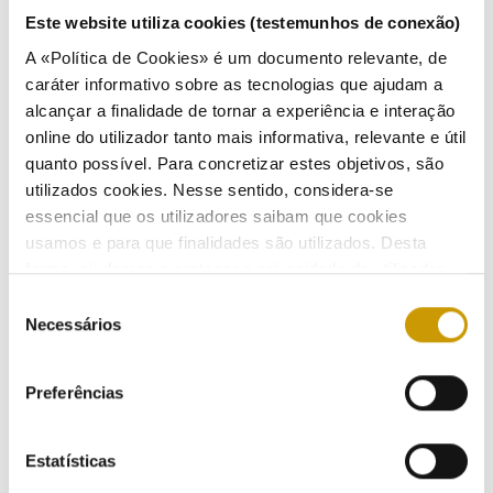
Normas:
Artigo 112.º do Regulamento das Relações Comerciais do Setor Elétrico, punível nos termos do
artigo 28.º, n.º 1, al. a) do RSSE.
Este website utiliza cookies (testemunhos de conexão)
A «Política de Cookies» é um documento relevante, de
Data da Conclusão do Processo:
11/08/2020
caráter informativo sobre as tecnologias que ajudam a
alcançar a finalidade de tornar a experiência e interação
online do utilizador tanto mais informativa, relevante e útil
quanto possível. Para concretizar estes objetivos, são
utilizados cookies. Nesse sentido, considera-se
essencial que os utilizadores saibam que cookies
ATIVIDADE
usamos e para que finalidades são utilizados. Desta
forma, ajudamos a proteger a privacidade do utilizador,
Regulação
ao mesmo tempo que garantimos que o site é o mais
Seleção
simples possível de usar. Para obter mais informações
Necessários
de
Regulamentação
sobre como são tratados os seus dados pessoais,
consentimento
consulte a nossa
Política de Privacidade
.
Preferências
Regulamentos - eletricidade
Regulamentos - gás
Estatísticas