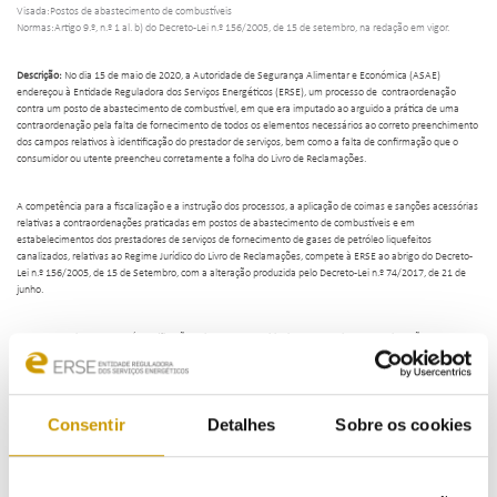
Visada:Postos de abastecimento de combustíveis
Normas:Artigo 9.º, n.º 1 al. b) do Decreto-Lei n.º 156/2005, de 15 de setembro, na redação em vigor.
Descrição:
No dia 15 de maio de 2020, a Autoridade de Segurança Alimentar e Económica (ASAE)
endereçou à Entidade Reguladora dos Serviços Energéticos (ERSE), um processo de contraordenação
contra um posto de abastecimento de combustível, em que era imputado ao arguido a prática de uma
contraordenação pela falta de fornecimento de todos os elementos necessários ao correto preenchimento
dos campos relativos à identificação do prestador de serviços, bem como a falta de confirmação que o
consumidor ou utente preencheu corretamente a folha do Livro de Reclamações.
A competência para a fiscalização e a instrução dos processos, a aplicação de coimas e sanções acessórias
relativas a contraordenações praticadas em postos de abastecimento de combustíveis e em
estabelecimentos dos prestadores de serviços de fornecimento de gases de petróleo liquefeitos
canalizados, relativas ao Regime Jurídico do Livro de Reclamações, compete à ERSE ao abrigo do Decreto-
Lei n.º 156/2005, de 15 de Setembro, com a alteração produzida pelo Decreto-Lei n.º 74/2017, de 21 de
junho.
Neste enquadramento, após notificação pela ERSE, o arguido do processo de contraordenação em apreço
procedeu, ao abrigo do artigo 50.º-A do RGCO, ao pagamento da coima do respetivo processo pelo mínimo
legal.
Em face do exposto, o processo de contraordenação foi encerrado e notificada a visada da extinção do
Consentir
Detalhes
Sobre os cookies
processo por pagamento voluntário da coima.
Normas:
Artigo 9.º, n.º 1 al. b) do Decreto-Lei n.º 156/2005, de 15 de setembro, na redação em vigor.