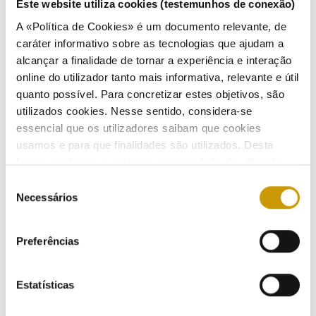
Este website utiliza cookies (testemunhos de conexão)
Data da Conclusão do Processo:
03/08/2020
A «Política de Cookies» é um documento relevante, de
caráter informativo sobre as tecnologias que ajudam a
alcançar a finalidade de tornar a experiência e interação
online do utilizador tanto mais informativa, relevante e útil
quanto possível. Para concretizar estes objetivos, são
utilizados cookies. Nesse sentido, considera-se
ATIVIDADE
essencial que os utilizadores saibam que cookies
usamos e para que finalidades são utilizados. Desta
forma, ajudamos a proteger a privacidade do utilizador,
Regulação
ao mesmo tempo que garantimos que o site é o mais
Seleção
simples possível de usar. Para obter mais informações
Necessários
Regulamentação
de
sobre como são tratados os seus dados pessoais,
consentimento
consulte a nossa
Política de Privacidade
.
Regulamentos - eletricidade
Preferências
Regulamentos - gás
Estatísticas
Regulamento - mobilidade elétrica