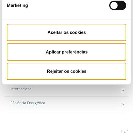
Marketing
Regulamentos - combustíveis e GPL
Supervisão
Aceitar os cookies
Consultas Públicas
Fiscalização
Aplicar preferências
Sancionatória
Rejeitar os cookies
Consultiva
Internacional
Eficiência Energética