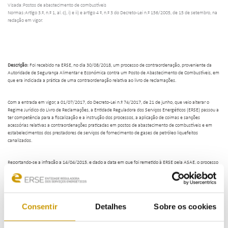
Visada:Postos de abastecimento de combustíveis
Normas:Artigo 3.º, n.º 1, al. c), i) e ii) e artigo 4 º, n.º 3 do Decreto-Lei n.º 156/2005, de 15 de setembro, na
redação em vigor.
Descrição:
Foi recebido na ERSE, no dia 30/08/2018, um processo de contraordenação, proveniente da
Autoridade de Segurança Alimentar e Económica contra um Posto de Abastecimento de Combustíveis, em
que era indiciada a prática de uma contraordenação relativa ao livro de reclamações.
Com a entrada em vigor, a 01/07/2017, do Decreto-Lei n.º 74/2017, de 21 de junho, que veio alterar o
Regime Jurídico do Livro de Reclamações, a Entidade Reguladora dos Serviços Energéticos (ERSE) passou a
ter competência para a fiscalização e a instrução dos processos, a aplicação de coimas e sanções
acessórias relativas a contraordenações praticadas em postos de abastecimento de combustíveis e em
estabelecimentos dos prestadores de serviços de fornecimento de gases de petróleo liquefeitos
canalizados.
Reportando-se a infração a 14/04/2015, e dado a data em que foi remetido à ERSE pela ASAE, o processo
contraordenacional prescreveu a 15/10/2019 sem que fosse possível apurar factos e produzir uma decisão
quanto à prática da infração indiciada (artigos 27.º a 28.º do Regime Geral das Contraordenações).
Em face do exposto, em 19/12/2019, o Conselho de Administração da ERSE deliberou o arquivamento do
Consentir
Detalhes
Sobre os cookies
processo de contraordenação, bem como a notificação à visada e à ASAE da extinção do processo por
prescrição.