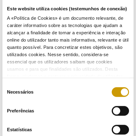
Normas:
Artigo 3.º, n.º 1, al. c), i) e ii) e artigo 4 º, n.º 3 do Decreto-Lei n.º 156/2005, de 15 de setembro, na
Este website utiliza cookies (testemunhos de conexão)
redação em vigor.
A «Política de Cookies» é um documento relevante, de
Data da Conclusão do Processo Administrativo:
19/12/2019
caráter informativo sobre as tecnologias que ajudam a
alcançar a finalidade de tornar a experiência e interação
online do utilizador tanto mais informativa, relevante e útil
quanto possível. Para concretizar estes objetivos, são
utilizados cookies. Nesse sentido, considera-se
essencial que os utilizadores saibam que cookies
ATIVIDADE
usamos e para que finalidades são utilizados. Desta
forma, ajudamos a proteger a privacidade do utilizador,
ao mesmo tempo que garantimos que o site é o mais
Regulação
Seleção
simples possível de usar. Para obter mais informações
Necessários
de
sobre como são tratados os seus dados pessoais,
Regulamentação
consentimento
consulte a nossa
Política de Privacidade
.
Preferências
Regulamentos - eletricidade
Regulamentos - gás
Estatísticas