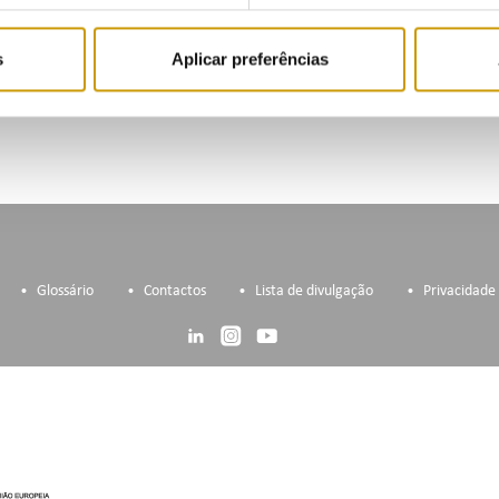
s:
Artigo 9.º, n.º 1 al. b) do Decreto-Lei n.º 156/2005, de 15 de sete
s
Aplicar preferências
Glossário
Contactos
Lista de divulgação
Privacidade