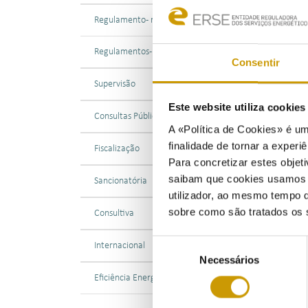
Regulamento - mobilidade elétrica
Descri
Segura
Regulamentos - combustíveis e GPL
arguid
Consentir
corret
Supervisão
falta 
Este website utiliza cookie
Consultas Públicas
Com ef
A «Política de Cookies» é um
Regime
finalidade de tornar a experiê
Fiscalização
aplica
Para concretizar estes objeti
combus
saibam que cookies usamos e 
Sancionatória
canali
utilizador, ao mesmo tempo q
sobre como são tratados os 
Consultiva
Neste 
Seleção
do art
Internacional
Necessários
de
consentimento
Eficiência Energética
Em fac
pagame