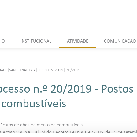
CIO
INSTITUCIONAL
ATIVIDADE
COMUNICAÇÃO
DADE
|
SANCIONATÓRIA
|
DECISÕES
|
2019
|
20/2019
ocesso n.º 20/2019 - Postos
 combustíveis
:Postos de abastecimento de combustíveis
Artigo 9 º, n.º 1 al. b) do Decreto-Lei n.º 156/2005, de 15 de setem