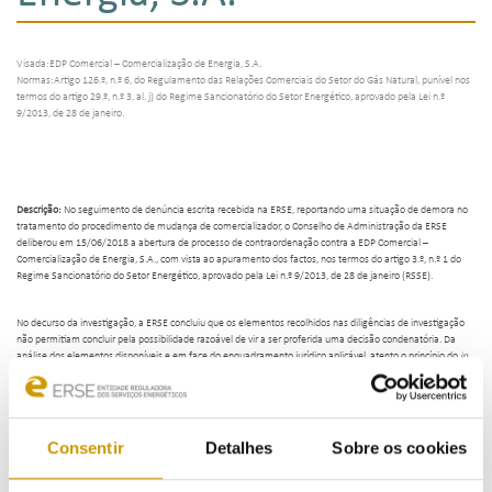
Visada:EDP Comercial – Comercialização de Energia, S.A.
Normas:Artigo 126.º, n.º 6, do Regulamento das Relações Comerciais do Setor do Gás Natural, punível nos
termos do artigo 29.º, n.º 3, al. j) do Regime Sancionatório do Setor Energético, aprovado pela Lei n.º
9/2013, de 28 de janeiro.
Descrição:
No seguimento de denúncia escrita recebida na ERSE, reportando uma situação de demora no
tratamento do procedimento de mudança de comercializador, o Conselho de Administração da ERSE
deliberou em 15/06/2018 a abertura de processo de contraordenação contra a EDP Comercial –
Comercialização de Energia, S.A., com vista ao apuramento dos factos, nos termos do artigo 3.º, n.º 1 do
Regime Sancionatório do Setor Energético, aprovado pela Lei n.º 9/2013, de 28 de janeiro (RSSE).
No decurso da investigação, a ERSE concluiu que os elementos recolhidos nas diligências de investigação
não permitiam concluir pela possibilidade razoável de vir a ser proferida uma decisão condenatória. Da
análise dos elementos disponíveis e em face do enquadramento jurídico aplicável, atento o princípio do
in
dubio pro reo
, verificou-se que os factos não eram passíveis de constituir prática de contraordenação
punível pela ERSE, por não consubstanciarem a violação de norma prevista no Regime Sancionatório.
Por deliberação do Conselho de Administração da ERSE, de 03/10/2019, foi determinado o arquivamento
Consentir
Detalhes
Sobre os cookies
do processo.