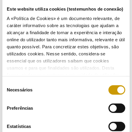
Normas:
Artigo 126.º, n.º 6, do Regulamento das Relações Comerciais do Setor do Gás Natural, punível nos
termos do artigo 29.º, n.º 3, al. j) do Regime Sancionatório do Setor Energético, aprovado pela Lei n.º
Este website utiliza cookies (testemunhos de conexão)
9/2013, de 28 de janeiro.
A «Política de Cookies» é um documento relevante, de
Data da Conclusão do Processo:
03/10/2019
caráter informativo sobre as tecnologias que ajudam a
alcançar a finalidade de tornar a experiência e interação
online do utilizador tanto mais informativa, relevante e útil
quanto possível. Para concretizar estes objetivos, são
utilizados cookies. Nesse sentido, considera-se
essencial que os utilizadores saibam que cookies
ATIVIDADE
usamos e para que finalidades são utilizados. Desta
forma, ajudamos a proteger a privacidade do utilizador,
ao mesmo tempo que garantimos que o site é o mais
Regulação
Seleção
simples possível de usar. Para obter mais informações
Necessários
de
sobre como são tratados os seus dados pessoais,
Regulamentação
consentimento
consulte a nossa
Política de Privacidade
.
Preferências
Regulamentos - eletricidade
Regulamentos - gás
Estatísticas