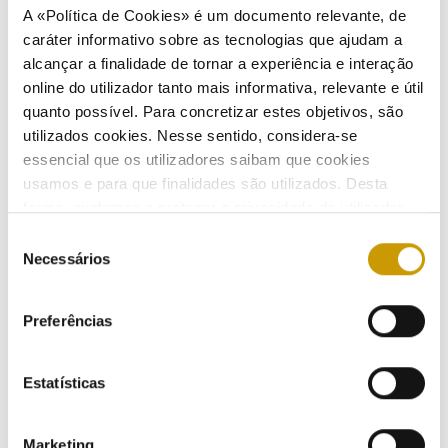
A «Política de Cookies» é um documento relevante, de
caráter informativo sobre as tecnologias que ajudam a
alcançar a finalidade de tornar a experiência e interação
online do utilizador tanto mais informativa, relevante e útil
quanto possível. Para concretizar estes objetivos, são
ATIVIDADE
utilizados cookies. Nesse sentido, considera-se
essencial que os utilizadores saibam que cookies
usamos e para que finalidades são utilizados. Desta
Regulação
forma, ajudamos a proteger a privacidade do utilizador,
ao mesmo tempo que garantimos que o site é o mais
Seleção
Regulamentação
simples possível de usar. Para obter mais informações
Necessários
de
sobre como são tratados os seus dados pessoais,
Regulamentos - eletricidade
consentimento
consulte a nossa
Política de Privacidade
.
Preferências
Regulamentos - gás
Regulamento - mobilidade elétrica
Estatísticas
Regulamentos - combustíveis e GPL
Marketing