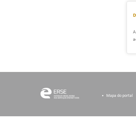
D
A
a
Mapa do portal