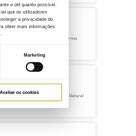
ante e útil quanto possível.
ial que os utilizadores
proteger a privacidade do
ara obter mais informações
e
.
ta à etiquetagem energética dos fornos
Marketing
Aceitar os cookies
ão de Postos de Enchimento de Gás Natural