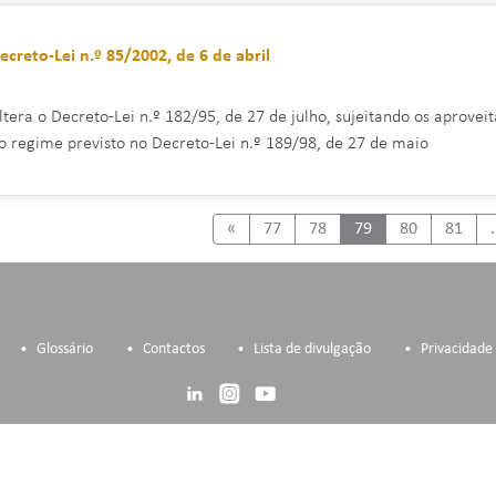
ecreto-Lei n.º 85/2002, de 6 de abril
ltera o Decreto-Lei n.º 182/95, de 27 de julho, sujeitando os aprove
o regime previsto no Decreto-Lei n.º 189/98, de 27 de maio
Previous
«
77
78
79
80
81
.
Glossário
Contactos
Lista de divulgação
Privacidade