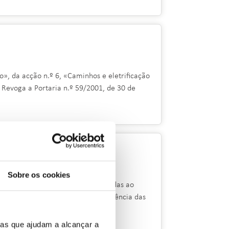
o», da acção n.º 6, «Caminhos e eletrificação
 Revoga a Portaria n.º 59/2001, de 30 de
Sobre os cookies
 elétrica em baixa tensão, licenciadas ao
sições relativas ao período de vigência das
ias que ajudam a alcançar a