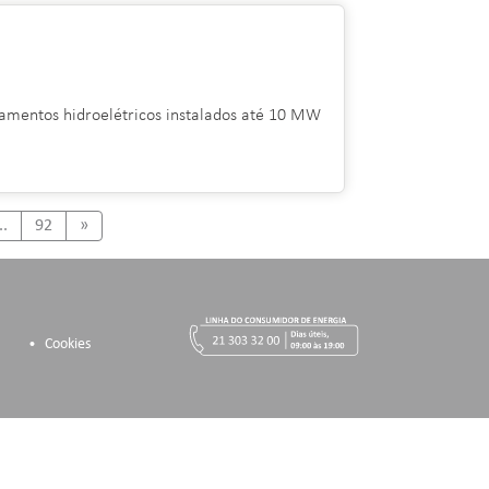
itamentos hidroelétricos instalados até 10 MW
Next
..
92
»
Cookies