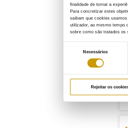
finalidade de tornar a experiê
Para concretizar estes objeti
saibam que cookies usamos e 
D
utilizador, ao mesmo tempo q
sobre como são tratados os 
R
e
Seleção
Necessários
de
consentimento
P
Rejeitar os cookie
A
C