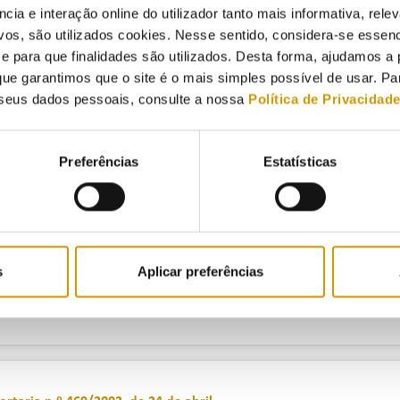
ncia e interação online do utilizador tanto mais informativa, relev
vos, são utilizados cookies. Nesse sentido, considera-se essenc
para que finalidades são utilizados. Desta forma, ajudamos a 
iretiva 2002/40/CE da Comissão, de 8 de maio de 2002
ue garantimos que o site é o mais simples possível de usar. P
seus dados pessoais, consulte a nossa
Política de Privacidad
elativa à aplicação da Diretiva 92/75/CEE do Conselho no que respei
létricos para uso doméstico
Preferências
Estatísticas
ortaria n.º 468/2002, de 24 de abril
s
Aplicar preferências
prova o Regulamento para a Atribuição de Licenças para a Exploraç
arburante