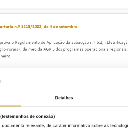
ortaria n.º 1215/2002, de 4 de setembro
prova o Regulamento de Aplicação da Subacção n.º 6.2, «Eletrificaçã
gro-rurais», da medida AGRIS dos programas operacionais regionais.
aneiro
ortaria n.º 764/2002, de 1 de julho
Detalhes
stabelece o tarifário aplicável às instalações de produção de energia
brigo do Decreto-Lei n.º 68/2002, de 25 de março, bem como as dispo
s (testemunhos de conexão)
odalidades do mesmo tarifário
 documento relevante, de caráter informativo sobre as tecnolog