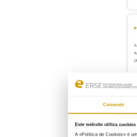
P
A
a
j
P
Consentir
E
a
Este website utiliza cookie
m
A «Política de Cookies» é um