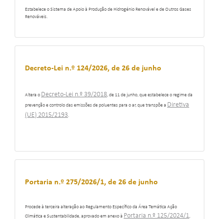
Estabelece o Sistema de Apoio à Produção de Hidrogénio Renovável e de Outros Gases
Renováveis.
Decreto-Lei n.º 124/2026, de 26 de junho
Decreto-Lei n.º 39/2018
Altera o
, de 11 de junho, que estabelece o regime da
Diretiva
prevenção e controlo das emissões de poluentes para o ar, que transpõe a
(UE) 2015/2193
.
Portaria n.º 275/2026/1, de 26 de junho
Procede à terceira alteração ao Regulamento Específico da Área Temática Ação
Portaria n.º 125/2024/1
Climática e Sustentabilidade, aprovado em anexo à
,