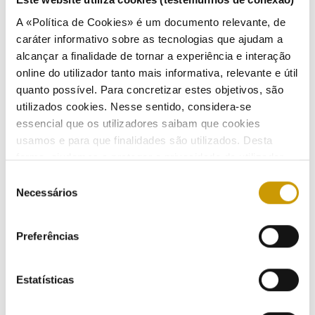
15/2022
, de 14 de janeiro, e o Código Civil.
A «Política de Cookies» é um documento relevante, de
caráter informativo sobre as tecnologias que ajudam a
alcançar a finalidade de tornar a experiência e interação
online do utilizador tanto mais informativa, relevante e útil
Despacho n.º 6941/2026, de 1 de junho
quanto possível. Para concretizar estes objetivos, são
utilizados cookies. Nesse sentido, considera-se
essencial que os utilizadores saibam que cookies
Cria o Grupo de Trabalho para a Reforma do Modelo de Acesso à Rede Elétrica de
Serviço Público.
usamos e para que finalidades são utilizados. Desta
forma, ajudamos a proteger a privacidade do utilizador,
ao mesmo tempo que garantimos que o site é o mais
Seleção
simples possível de usar. Para obter mais informações
Necessários
de
Portaria n.º 233/2026/1, de 26 de maio
sobre como são tratados os seus dados pessoais,
consentimento
consulte a nossa
Política de Privacidade
.
Preferências
Define a tarifa aplicável à eletricidade produzida por centros eletroprodutores
fotovoltaicos durante o período adicional previsto no n.º 3 do artigo 3.º do Decreto-Lei n.º
35/2013, de 28 de fevereiro.
Estatísticas