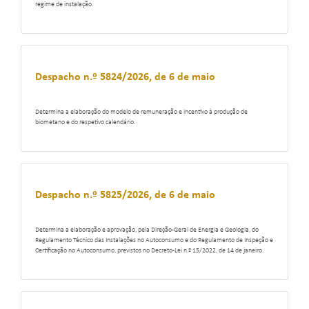
regime de instalação.
Despacho n.º 5824/2026, de 6 de maio
Determina a elaboração do modelo de remuneração e incentivo à produção de
biometano e do respetivo calendário.
Despacho n.º 5825/2026, de 6 de maio
Determina a elaboração e aprovação, pela Direção-Geral de Energia e Geologia, do
Regulamento Técnico das Instalações no Autoconsumo e do Regulamento de Inspeção e
Certificação no Autoconsumo, previstos no Decreto-Lei n.º 15/2022, de 14 de janeiro.