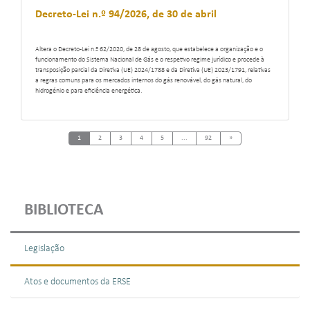
Decreto-Lei n.º 94/2026, de 30 de abril
Altera o Decreto-Lei n.º 62/2020, de 28 de agosto, que estabelece a organização e o
funcionamento do Sistema Nacional de Gás e o respetivo regime jurídico e procede à
transposição parcial da Diretiva (UE) 2024/1788 e da Diretiva (UE) 2023/1791, relativas
a regras comuns para os mercados internos do gás renovável, do gás natural, do
hidrogénio e para eficiência energética.
Next
1
2
3
4
5
...
92
»
BIBLIOTECA
Legislação
Atos e documentos da ERSE