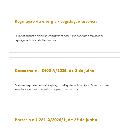
Regulação da energia - Legislação essencial
Reúne os principais diplomas legislativos nacionais que norteiam a atividade da
regulação e dos stakeholders setoriais.
Despacho n.º 8400-A/2026, de 2 de julho
Estende o regime excecional à aplicação do Regulamento do Apoio Extraordinário e
Excecional «Botija de Gás Solidária», para o ano de 2026.
Portaria n.º 281-A/2026/1, de 29 de junho