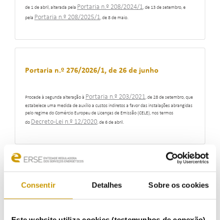
Portaria n.º 208/2024/1
de 1 de abril, alterada pela
, de 13 de setembro, e
Portaria n.º 208/2025/1
pela
, de 8 de maio.
Portaria n.º 276/2026/1, de 26 de junho
Portaria n.º 203/2021
Procede à segunda alteração à
, de 28 de setembro, que
estabelece uma medida de auxílio a custos indiretos a favor das instalações abrangidas
pelo regime do Comércio Europeu de Licenças de Emissão (CELE), nos termos
Decreto-Lei n.º 12/2020
do
, de 6 de abril.
Lei n.º 29/2026 , de 23 de junho
Consentir
Detalhes
Sobre os cookies
Cria o regime jurídico do contrato de aproveitamento energético renovável,
determinando o deferimento tácito no licenciamento de unidades de produção para
Decreto-Lei n.º
autoconsumo a partir de fontes renováveis e alterando o
Este website utiliza cookies (testemunhos de conexão)