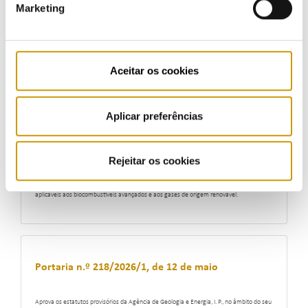
Marketing
Decreto-Lei n.º 100/2026, de 22 de maio
Cria um regime complementar ao Decreto-Lei n.º 15/2022, de 14 de janeiro, regulando a
gestão dinâmica da capacidade de ligação à rede elétrica de serviço público após a
Aceitar os cookies
.
atribuição do título de reserva de capacidade
Aplicar preferências
Portaria n.º 226/2026/1, de 20 de maio
Rejeitar os cookies
Regulamenta o procedimento de reconhecimento e concretização das isenções
aplicáveis aos biocombustíveis avançados e aos gases de origem renovável.
Portaria n.º 218/2026/1, de 12 de maio
Aprova os estatutos provisórios da Agência de Geologia e Energia, I. P., no âmbito do seu