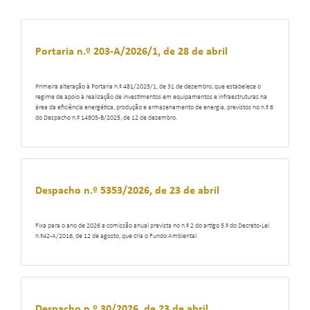
Portaria n.º 203-A/2026/1, de 28 de abril
Primeira alteração à Portaria n.º 481/2025/1, de 31 de dezembro, que estabelece o
regime de apoio à realização de investimentos em equipamentos e infraestruturas na
área da eficiência energética, produção e armazenamento de energia, previstos no n.º 6
do Despacho n.º 14805-B/2025, de 12 de dezembro.
Despacho n.º 5353/2026, de 23 de abril
Fixa para o ano de 2026 a comissão anual prevista no n.º 2 do artigo 5.º do Decreto-Lei
n.º42-A/2016, de 12 de agosto, que cria o Fundo Ambiental.
Despacho n.º 30/2026, de 23 de abril