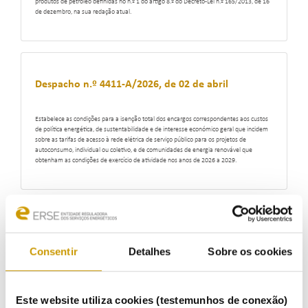
produtos de petróleo definidas no n.º 1 do artigo 8.º do Decreto-Lei n.º 165/2013, de 16
de dezembro, na sua redação atual.
Despacho n.º 4411-A/2026, de 02 de abril
Estabelece as condições para a isenção total dos encargos correspondentes aos custos
de política energética, de sustentabilidade e de interesse económico geral que incidem
sobre as tarifas de acesso à rede elétrica de serviço público para os projetos de
autoconsumo, individual ou coletivo, e de comunidades de energia renovável que
obtenham as condições de exercício de atividade nos anos de 2026 a 2029.
Despacho n.º 4217/2026, de 31 de março
Consentir
Detalhes
Sobre os cookies
Determina a realização de um estudo sobre o potencial técnico das antigas áreas
mineiras degradadas e abandonadas para a instalação de centros eletroprodutores de
fonte de energia renovável.
Este website utiliza cookies (testemunhos de conexão)