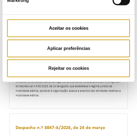
Marketing
Estabelece os termos aplicáveis às licenças de utilização privativa do domínio público,
para a instalação de pontos de carregamento elétrico de veículos no domínio público,
previstos no artigo 8.º do Decreto-Lei n.º 93/2025, de 14 de agosto, que estabelece o
regime jurídico da mobilidade elétrica, aplicável à organização, acesso e exercício das
Aceitar os cookies
atividades relativas à mobilidade elétrica.
Aplicar preferências
Portaria n.º 128/2026/1, de 26 de março
Rejeitar os cookies
Estabelece as potências mínimas e as regras técnicas aplicáveis à instalação e ao
funcionamento dos pontos de carregamento elétrico de veículos previstas no artigo 22.º
do Decreto-Lei n.º 93/2025, de 14 de agosto, que estabelece o regime jurídico da
mobilidade elétrica, aplicável à organização, acesso e exercício das atividades relativas à
mobilidade elétrica.
Despacho n.º 3847-A/2026, de 24 de março