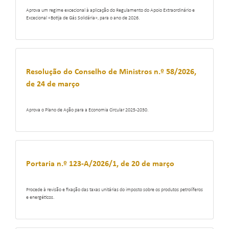
Aprova um regime excecional à aplicação do Regulamento do Apoio Extraordinário e
Excecional «Botija de Gás Solidária», para o ano de 2026.
Resolução do Conselho de Ministros n.º 58/2026,
de 24 de março
Aprova o Plano de Ação para a Economia Circular 2025-2030.
Portaria n.º 123-A/2026/1, de 20 de março
Procede à revisão e fixação das taxas unitárias do imposto sobre os produtos petrolíferos
e energéticos.