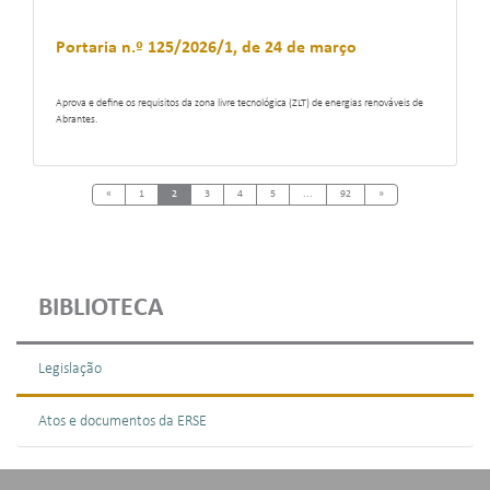
Portaria n.º 125/2026/1, de 24 de março
Aprova e define os requisitos da zona livre tecnológica (ZLT) de energias renováveis de
Abrantes.
Previous
Next
«
1
2
3
4
5
...
92
»
BIBLIOTECA
Legislação
Atos e documentos da ERSE