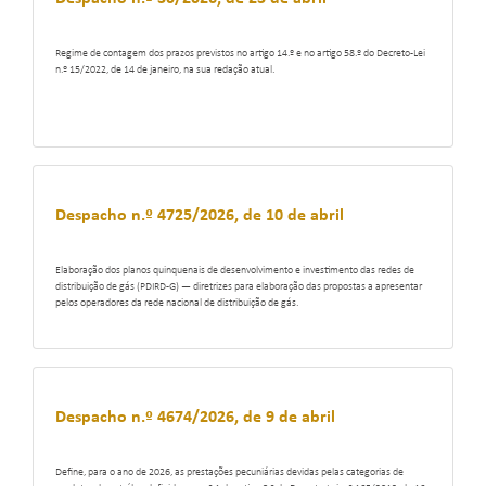
Regime de contagem dos prazos previstos no artigo 14.º e no artigo 58.º do Decreto-Lei
n.º 15/2022, de 14 de janeiro, na sua redação atual.
Despacho n.º 4725/2026, de 10 de abril
Elaboração dos planos quinquenais de desenvolvimento e investimento das redes de
distribuição de gás (PDIRD-G) ― diretrizes para elaboração das propostas a apresentar
pelos operadores da rede nacional de distribuição de gás.
Despacho n.º 4674/2026, de 9 de abril
Define, para o ano de 2026, as prestações pecuniárias devidas pelas categorias de