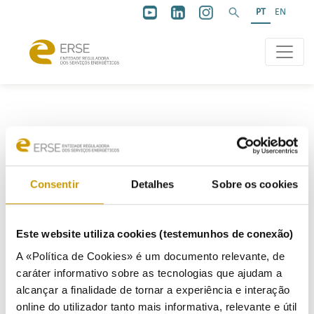
PT
EN
CONSUMIDORES DE ENERGIA
|
GÁS
Consentir
Detalhes
Sobre os cookies
Gás
Este website utiliza cookies (testemunhos de conexão)
A «Política de Cookies» é um documento relevante, de
Como funciona
Quem é quem
caráter informativo sobre as tecnologias que ajudam a
Ligar-se à rede de gás natural
alcançar a finalidade de tornar a experiência e interação
Contratar/mudar de comercializador
online do utilizador tanto mais informativa, relevante e útil
Tarifa Regulada de Gás Natural