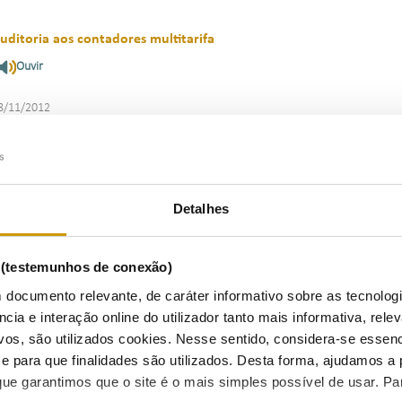
uditoria aos contadores multitarifa
Ouvir
8/11/2012
roposta de Tarifas e Preços para a Energia Elétrica em 2013
Detalhes
Ouvir
5/10/2012
s (testemunhos de conexão)
 documento relevante, de caráter informativo sobre as tecnolog
ncia e interação online do utilizador tanto mais informativa, relev
vos, são utilizados cookies. Nesse sentido, considera-se essenc
elatório da Qualidade de Serviço do Setor Elétrico em 2011
para que finalidades são utilizados. Desta forma, ajudamos a 
Ouvir
ue garantimos que o site é o mais simples possível de usar. P