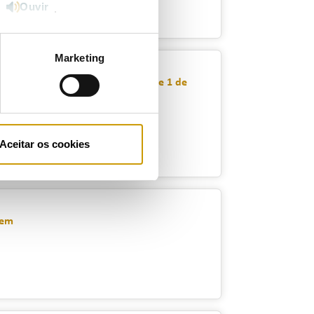
Ouvir
e
.
Marketing
 Gás Natural a vigorarem a partir de 1 de
Aceitar os cookies
gem