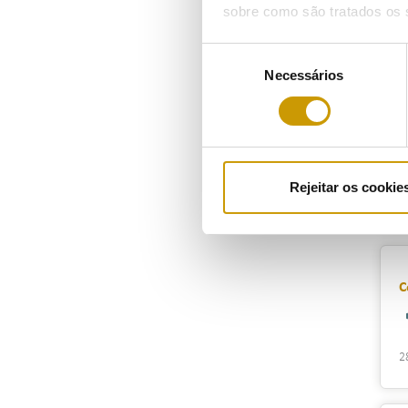
sobre como são tratados os 
1
Seleção
Necessários
de
consentimento
T
O
Rejeitar os cookie
0
C
2