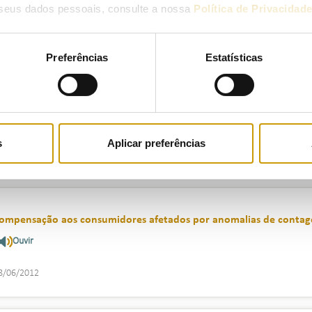
seus dados pessoais, consulte a nossa
Política de Privacidad
2/10/2012
Preferências
Estatísticas
arifas transitórias de Venda a Clientes Finais de Energia Elétrica e
utubro de 2012
Ouvir
s
Aplicar preferências
1/10/2012
ompensação aos consumidores afetados por anomalias de conta
Ouvir
8/06/2012