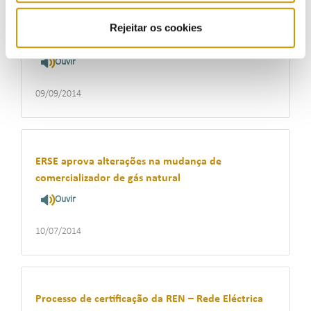
Decisão sobre a certificação da REN – Rede
Eléctrica Nacional, S.A. e da REN – Gasodutos S.A.
Rejeitar os cookies
como operadores de rede de transporte
Ouvir
09/09/2014
ERSE aprova alterações na mudança de
comercializador de gás natural
Ouvir
10/07/2014
Processo de certificação da REN – Rede Eléctrica