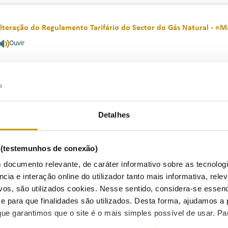
lteração do Regulamento Tarifário do Sector do Gás Natural - «Mai
Ouvir
8/06/2009
Detalhes
RSE apresenta Plano Estratégico
Ouvir
s (testemunhos de conexão)
8/05/2009
 documento relevante, de caráter informativo sobre as tecnolog
ncia e interação online do utilizador tanto mais informativa, relev
vos, são utilizados cookies. Nesse sentido, considera-se essenc
para que finalidades são utilizados. Desta forma, ajudamos a 
RSE comemora o Dia Mundial da Energia com o lançamento do no
ue garantimos que o site é o mais simples possível de usar. P
Ouvir