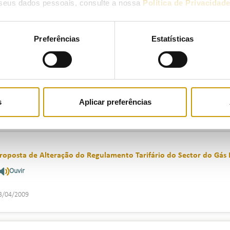
seus dados pessoais, consulte a nossa
Política de Privacidad
8/05/2009
Preferências
Estatísticas
roposta de Tarifas e Preços de Gás Natural para o Ano gás 2009-2
Ouvir
s
Aplicar preferências
5/04/2009
roposta de Alteração do Regulamento Tarifário do Sector do Gás Na
Ouvir
3/04/2009