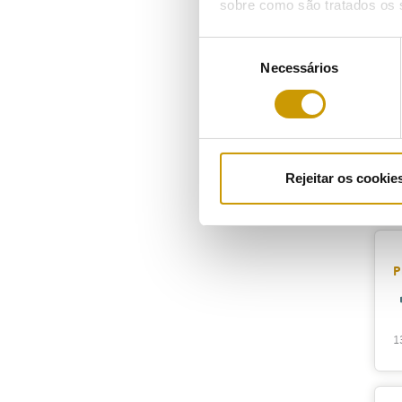
sobre como são tratados os 
2
Seleção
Necessários
de
consentimento
P
Rejeitar os cookie
1
P
1