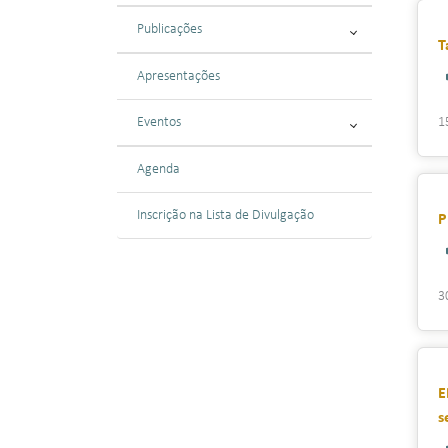
Publicações
T
Apresentações
Eventos
1
Agenda
Inscrição na Lista de Divulgação
P
3
E
s