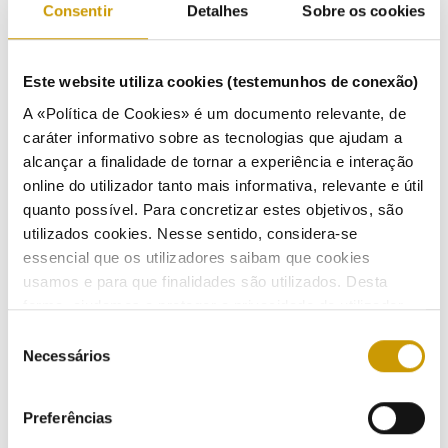
Consentir
Detalhes
Sobre os cookies
Ouvir
10/05/2001
Este website utiliza cookies (testemunhos de conexão)
A «Política de Cookies» é um documento relevante, de
caráter informativo sobre as tecnologias que ajudam a
alcançar a finalidade de tornar a experiência e interação
Proposta do CEER para comércio transfronteiriço
online do utilizador tanto mais informativa, relevante e útil
de eletricidade
quanto possível. Para concretizar estes objetivos, são
Ouvir
utilizados cookies. Nesse sentido, considera-se
essencial que os utilizadores saibam que cookies
10/05/2001
usamos e para que finalidades são utilizados. Desta
forma, ajudamos a proteger a privacidade do utilizador,
ao mesmo tempo que garantimos que o site é o mais
Seleção
simples possível de usar. Para obter mais informações
Necessários
de
Revisão dos Regulamentos do Sector Eléctrico
sobre como são tratados os seus dados pessoais,
consentimento
Ouvir
Ouvir
consulte a nossa
Política de Privacidade
.
Preferências
14/02/2001