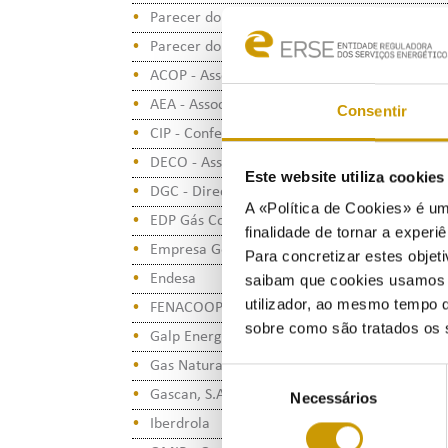
Parecer do Conselho Consultivo da ERSE
Parecer do Conselho Tarifário da ERSE - Secç
ACOP - Associação de Consumidores de Portu
AEA - Associação Empresarial de Águeda
Consentir
CIP - Confederação da Indústria Portuguesa
DECO - Associação Portuguesa para a Defesa
Este website utiliza cookie
DGC - Direção-Geral do Consumidor
A «Política de Cookies» é um
EDP Gás Com. - Comércio de Gás Natural, S.A
finalidade de tornar a experiê
Empresa Geral do Fomento e Dourogás, ACE
Para concretizar estes objeti
Endesa
saibam que cookies usamos e 
utilizador, ao mesmo tempo q
FENACOOP - Federação Nacional das Coopera
sobre como são tratados os 
Galp Energia, S.G.P.S., S.A.
Gas Natural – Unión Fenosa
Seleção
Gascan, S.A.
Necessários
de
consentimento
Iberdrola