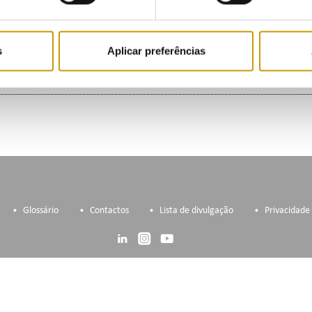
ia (Pólo Português), S.A. e OMIClear
s
Aplicar preferências
.A.
Glossário
Contactos
Lista de divulgação
Privacidade