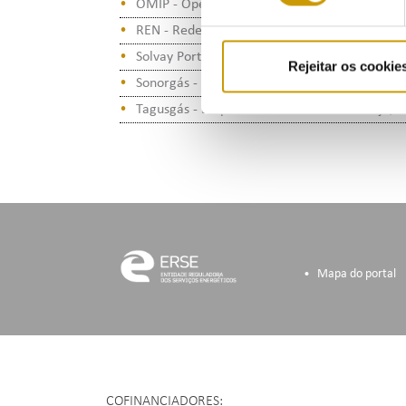
OMIP - Operador do Mercado Ibérico de Energ
REN - Redes Energéticas Nacionais, SGPS, S.A.
Solvay Portugal - Produtos Químicos, S.A.
Rejeitar os cookie
Sonorgás - Sociedade de Gás do Norte, S.A.
Tagusgás - Empresa de Gás do Vale do Tejo, S
Mapa do portal
COFINANCIADORES: