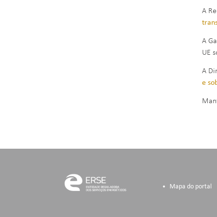
A Re
tran
A Ga
UE s
A Di
e so
Mant
Mapa do portal