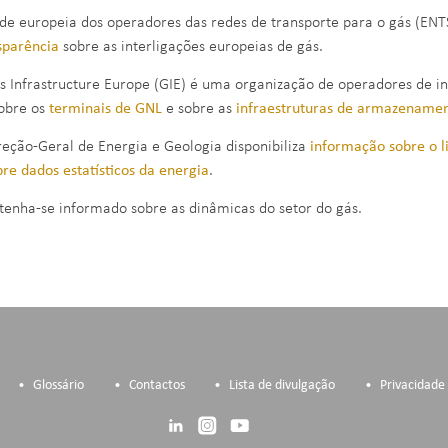
de europeia dos operadores das redes de transporte para o gás (ENT
sparência
sobre as interligações europeias de gás.
s Infrastructure Europe (GIE) é uma organização de operadores de inf
obre os
terminais de GNL
e sobre as
infraestruturas de armazename
reção-Geral de Energia e Geologia disponibiliza
informação sobre o l
bre dados estatísticos da energia
.
enha-se informado sobre as dinâmicas do setor do gás.
Glossário
Contactos
Lista de divulgação
Privacidade