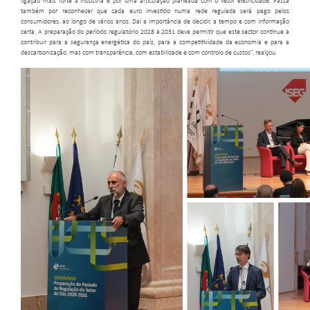
ligação mais forte à indústria e por uma articulação planeada com o vetor eletricidade. Passa
também por reconhecer que cada euro investido numa rede regulada será pago pelos
consumidores, ao longo de vários anos. Daí a importância de decidir, a tempo e com informação
certa. A preparação do período regulatório 2028 a 2031 deve permitir que este sector continue a
contribuir para a segurança energética do país, para a competitividade da economia e para a
descarbonização, mas com transparência, com estabilidade e com controlo de custos”, realçou.