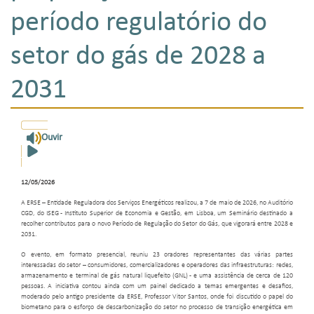
período regulatório do
setor do gás de 2028 a
2031
Ouvir
12/05/2026
A ERSE – Entidade Reguladora dos Serviços Energéticos realizou, a 7 de maio de 2026, no Auditório
CGD, do ISEG - Instituto Superior de Economia e Gestão, em Lisboa, um Seminário destinado a
recolher contributos para o novo Período de Regulação do Setor do Gás, que vigorará entre 2028 e
2031.
O evento, em formato presencial, reuniu 23 oradores representantes das várias partes
interessadas do setor – consumidores, comercializadores e operadores das infraestruturas: redes,
armazenamento e terminal de gás natural liquefeito (GNL) - e uma assistência de cerca de 120
pessoas. A iniciativa contou ainda com um painel dedicado a temas emergentes e desafios,
moderado pelo antigo presidente da ERSE, Professor Vitor Santos, onde foi discutido o papel do
biometano para o esforço de descarbonização do setor no processo de transição energética em