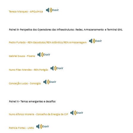
Ouvir
Teresa Marques - APQuímica
Painel III - Perspetiva dos Operadores das Infraestruturas: Redes, Armazenamento e Terminal GNL
Ouvir
Pedro Furtado - REN Gasodutos/REN Atlântico/REN Armazenagem
Ouvir
Gabriel Sousa - Floene
Ouvir
Nuno Fitas Mendes - REN Portgás
Ouvir
Conceição Lucas - Sonorgás
Painel IV - Temas emergentes e desafios
Ouvir
Nuno Afonso Moreira - Conselho da Energia da CIP
Ouvir
Patricia Fortes - LNEG