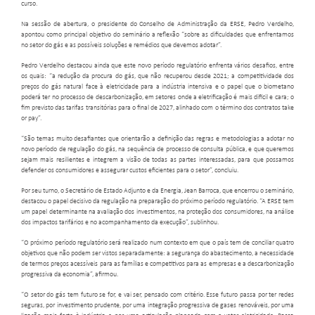
curso.
Na sessão de abertura, o presidente do Conselho de Administração da ERSE, Pedro Verdelho,
apontou como principal objetivo do seminário a reflexão “sobre as dificuldades que enfrentamos
no setor do gás e as possíveis soluções e remédios que devemos adotar”.
Pedro Verdelho destacou ainda que este novo período regulatório enfrenta vários desafios, entre
os quais: “a redução da procura do gás, que não recuperou desde 2021; a competitividade dos
preços do gás natural face à eletricidade para a indústria intensiva e o papel que o biometano
poderá ter no processo de descarbonização, em setores onde a eletrificação é mais difícil e cara; o
fim previsto das tarifas transitórias para o final de 2027, alinhado com o término dos contratos take
or pay”.
“São temas muito desafiantes que orientarão a definição das regras e metodologias a adotar no
novo período de regulação do gás, na sequência de processo de consulta pública, e que queremos
sejam mais resilientes e integrem a visão de todas as partes interessadas, para que possamos
defender os consumidores e assegurar custos eficientes para o setor”, concluiu.
Por seu turno, o Secretário de Estado Adjunto e da Energia, Jean Barroca, que encerrou o seminário,
destacou o papel decisivo da regulação na preparação do próximo período regulatório. “A ERSE tem
um papel determinante na avaliação dos investimentos, na proteção dos consumidores, na análise
dos impactos tarifários e no acompanhamento da execução”, sublinhou.
“O próximo período regulatório será realizado num contexto em que o país tem de conciliar quatro
objetivos que não podem ser vistos separadamente: a segurança do abastecimento, a necessidade
de termos preços acessíveis para as famílias e competitivos para as empresas e a descarbonização
progressiva da economia”, afirmou.
“O setor do gás tem futuro se for, e vai ser, pensado com critério. Esse futuro passa por ter redes
seguras, por investimento prudente, por uma integração progressiva de gases renováveis, por uma