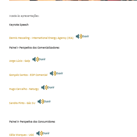
Aceda às apresentações:
Keynote Speech
Ouvir
Dennis Hesseling - International Energy Agency (IEA)
Painel I - Perspetiva dos Comercializadores
Ouvir
Jorge Lúcio - Galp
Ouvir
Gonçalo Santos - EDP Comercial
Ouvir
Hugo Carvalho - Naturgy
Ouvir
Sandra Pinto - Gás SU
Painel II - Perspetiva dos Consumidores
Ouvir
Célia Marques - UGC