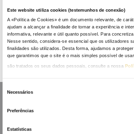
Apresentações
Este website utiliza cookies (testemunhos de conexão)
A «Política de Cookies» é um documento relevante, de caráte
Eventos
ajudam a alcançar a finalidade de tornar a experiência e inter
informativa, relevante e útil quanto possível. Para concretiza
Agenda
Nesse sentido, considera-se essencial que os utilizadores
Inscrição na Lista de Divulgação
finalidades são utilizados. Desta forma, ajudamos a protege
que garantimos que o site é o mais simples possível de usa
são tratados os seus dados pessoais, consulte a nossa
Polí
Seleção
Necessários
de
consentimento
Preferências
Mapa do portal
Glossário
Contactos
Lista de divulgação
Privacidade
Cookies
Estatísticas