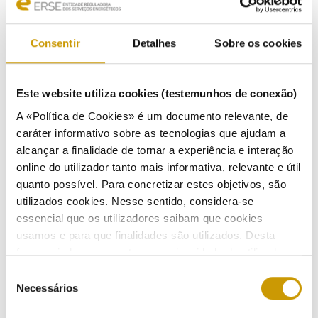
ERSE apresenta a consulta pública as regras da
Consentir
Detalhes
Sobre os cookies
revisão do PPEC
Ouvir
Este website utiliza cookies (testemunhos de conexão)
19/02/2020
A «Política de Cookies» é um documento relevante, de
caráter informativo sobre as tecnologias que ajudam a
alcançar a finalidade de tornar a experiência e interação
online do utilizador tanto mais informativa, relevante e útil
ERSE recebeu 21 358 reclamações e pedidos de
quanto possível. Para concretizar estes objetivos, são
informação em 2019
utilizados cookies. Nesse sentido, considera-se
Ouvir
essencial que os utilizadores saibam que cookies
usamos e para que finalidades são utilizados. Desta
04/02/2020
forma, ajudamos a proteger a privacidade do utilizador,
ao mesmo tempo que garantimos que o site é o mais
Seleção
simples possível de usar. Para obter mais informações
Necessários
de
sobre como são tratados os seus dados pessoais,
consentimento
Estabelecimentos comerciais de combustíveis e