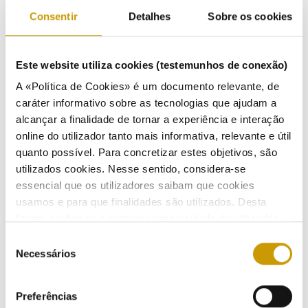
Consentir
Detalhes
Sobre os cookies
02/04/2025
Este website utiliza cookies (testemunhos de conexão)
Revisão metodológica do estudo previsto no
A «Política de Cookies» é um documento relevante, de
quadro legal do Mecanismo de Equilíbrio
caráter informativo sobre as tecnologias que ajudam a
Concorrencial - 129.ª Consulta Pública - CC ELE EXT
alcançar a finalidade de tornar a experiência e interação
N.º 3/2025
online do utilizador tanto mais informativa, relevante e útil
quanto possível. Para concretizar estes objetivos, são
06/03/2025
utilizados cookies. Nesse sentido, considera-se
essencial que os utilizadores saibam que cookies
usamos e para que finalidades são utilizados. Desta
forma, ajudamos a proteger a privacidade do utilizador,
Proposta de PDIRT-E 2024 - Plano de
ao mesmo tempo que garantimos que o site é o mais
Seleção
Desenvolvimento e Investimento da Rede
simples possível de usar. Para obter mais informações
Necessários
de
Nacional de Transporte de Eletricidade 2025 a
sobre como são tratados os seus dados pessoais,
consentimento
2034 - 128.ª Consulta Pública - CC ELE EXT
consulte a nossa
Política de Privacidade
.
N.º2/2025
Preferências