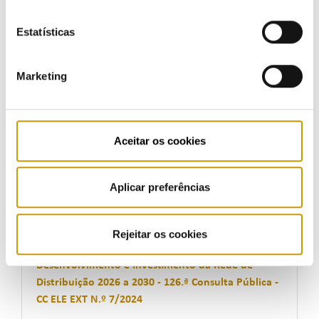
11/02/2025
Estatísticas
Marketing
Proposta de alteração do MPGGS para
implementação dos produtos standard do aFRR e
de outras ferramentas da gestão do sistema
previstas no ROR - 127.ª Consulta Pública - CC ELE
Aceitar os cookies
EXT N.º 1/2025
06/02/2025
Aplicar preferências
Rejeitar os cookies
Proposta de PDIRD-E 2024 - Plano de
Desenvolvimento e Investimento da Rede de
Distribuição 2026 a 2030 - 126.ª Consulta Pública -
CC ELE EXT N.º 7/2024